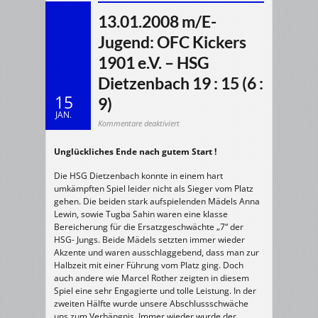
13.01.2008 m/E-
Jugend: OFC Kickers
1901 e.V. – HSG
Dietzenbach 19 : 15 (6 :
15
9)
JAN.
für
Kommentare deaktiviert
13.01.2008
m/E-
Jugend:
Unglückliches Ende nach gutem Start !
OFC
Kickers
1901
e.V.
Die HSG Dietzenbach konnte in einem hart
–
HSG
umkämpften Spiel leider nicht als Sieger vom Platz
Dietzenbach
gehen. Die beiden stark aufspielenden Mädels Anna
19
:
Lewin, sowie Tugba Sahin waren eine klasse
15
(6
Bereicherung für die Ersatzgeschwächte „7“ der
:
9)
HSG- Jungs. Beide Mädels setzten immer wieder
Akzente und waren ausschlaggebend, dass man zur
Halbzeit mit einer Führung vom Platz ging. Doch
auch andere wie Marcel Rother zeigten in diesem
Spiel eine sehr Engagierte und tolle Leistung. In der
zweiten Hälfte wurde unsere Abschlussschwäche
uns zum Verhängnis. Immer wieder wurde der