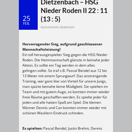
Dietzenbach – HSG
Nieder Roden II 22 : 11
25
(13 : 5)
FEB.
für
Kommentare deaktiviert
24.02.2008
m/E-
Jugend:
HSG
Dietzenbach
Hervorragender Sieg, aufgrund geschlossener
–
HSG
Mannschaftsleistung!
Nieder
Roden
Ein toll herausgespielter Sieg gegen die HSG Nieder
II
22
Roden. Die Heimmannschaft glänzte in beinahe jeder
:
Aktion. Es sollte ein Tag werden in dem alles
11
(13
gelingen sollte. So traf z.B. Pascal Bendel aus 12 bis
:
5)
13 Meter mit einem Sprungwurf. Das anstrengende
Training, war ganz klar von Vorteil für unsere Jungs,
man spürte beinahe keine Müdigkeit. Sie spielten im
Team und mit gutem Auge, so konnten immer wieder
freie Räume geschaffen werden. Es spielte jeder für
jeden und alle hatten Spaß am Spiel. Die kleinen
Männer Dennis und Can konnten immer wieder mit
schönen Wacklern Eindruck schinden.
Es spielten:
Pascal Bendel, Justin Brehm, Dennis