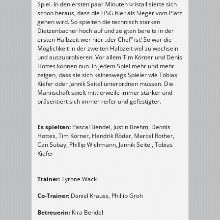
22
Spiel. In den ersten paar Minuten kristallisierte sich
:
17
schon heraus, dass die HSG hier als Sieger vom Platz
(11
gehen wird. So spielten die technisch starken
:
4)
Dietzenbacher hoch auf und zeigten bereits in der
ersten Halbzeit wer hier „der Chef“ ist! So war die
Möglichkeit in der zweiten Halbzeit viel zu wechseln
und auszuprobieren. Vor allem Tim Körner und Denis
Hottes können nun in jedem Spiel mehr und mehr
zeigen, dass sie sich keineswegs Spieler wie Tobias
Kiefer oder Jannik Seitel unterordnen müssen. Die
Mannschaft spielt mittlerweile immer stärker und
präsentiert sich immer reifer und gefestigter.
Es spielten:
Pascal Bendel, Justin Brehm, Dennis
Hottes, Tim Körner, Hendrik Röder, Marcel Rother,
Can Subay, Phillip Wichmann, Jannik Seitel, Tobias
Kiefer
Trainer:
Tyrone Wack
Co-Trainer:
Daniel Krauss, Phillip Groh
Betreuerin:
Kira Bendel