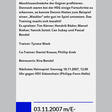
Abschlussschwäche der Gegner profitieren.
Dennoch waren bei der HSG einige Fortschritte zu
erkennen, so konnte Dennis Hottes zum Beispiel
einen „Wackler“ sehr gut im Spiel umsetzen. Das
Training macht sich bezahlt!
Es spielten:
Tim Körner; Hendrik Röder; Marcel
Rother; Yannik Seitel; Can Subay und Pascal
Bendel
Trainer:
Tyrone Wack
Co-Trainer:
Daniel Krauss; Phillip Groh
Betreuerin:
Kira Bendel
Nächstes Heimspiel:
Sonntag 18.11.2007, 12.00
Uhr gegen HSV Götzenhain (Philipp-Fenn-Halle)
03.11.2007 m/E-