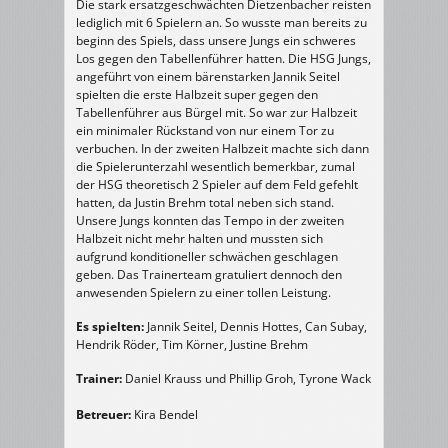
Die stark ersatzgeschwächten Dietzenbacher reisten
HSG
Dietzenbach
lediglich mit 6 Spielern an. So wusste man bereits zu
15
:
beginn des Spiels, dass unsere Jungs ein schweres
8
Los gegen den Tabellenführer hatten. Die HSG Jungs,
(7
:
angeführt von einem bärenstarken Jannik Seitel
6)
spielten die erste Halbzeit super gegen den
Tabellenführer aus Bürgel mit. So war zur Halbzeit
ein minimaler Rückstand von nur einem Tor zu
verbuchen. In der zweiten Halbzeit machte sich dann
die Spielerunterzahl wesentlich bemerkbar, zumal
der HSG theoretisch 2 Spieler auf dem Feld gefehlt
hatten, da Justin Brehm total neben sich stand.
Unsere Jungs konnten das Tempo in der zweiten
Halbzeit nicht mehr halten und mussten sich
aufgrund konditioneller schwächen geschlagen
geben. Das Trainerteam gratuliert dennoch den
anwesenden Spielern zu einer tollen Leistung.
Es spielten:
Jannik Seitel, Dennis Hottes, Can Subay,
Hendrik Röder, Tim Körner, Justine Brehm
Trainer:
Daniel Krauss und Phillip Groh, Tyrone Wack
Betreuer:
Kira Bendel