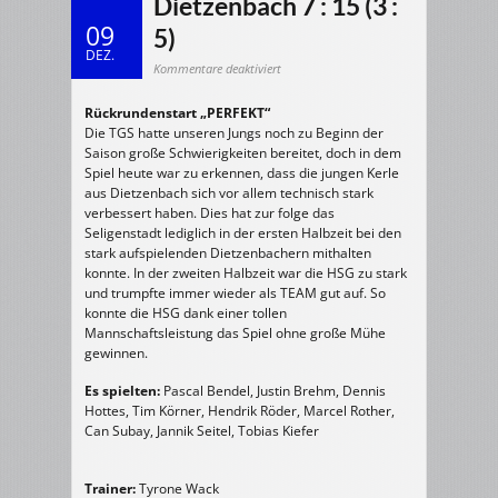
Dietzenbach 7 : 15 (3 :
09
5)
DEZ.
für
Kommentare deaktiviert
08.12.2007
m/E-
Jugend:
Rückrundenstart „PERFEKT“
TGS
Seligenstadt
Die TGS hatte unseren Jungs noch zu Beginn der
HSG
Saison große Schwierigkeiten bereitet, doch in dem
Dietzenbach
7
Spiel heute war zu erkennen, dass die jungen Kerle
:
15
aus Dietzenbach sich vor allem technisch stark
(3
verbessert haben. Dies hat zur folge das
:
5)
Seligenstadt lediglich in der ersten Halbzeit bei den
stark aufspielenden Dietzenbachern mithalten
konnte. In der zweiten Halbzeit war die HSG zu stark
und trumpfte immer wieder als TEAM gut auf. So
konnte die HSG dank einer tollen
Mannschaftsleistung das Spiel ohne große Mühe
gewinnen.
Es spielten:
Pascal Bendel, Justin Brehm, Dennis
Hottes, Tim Körner, Hendrik Röder, Marcel Rother,
Can Subay, Jannik Seitel, Tobias Kiefer
Trainer:
Tyrone Wack