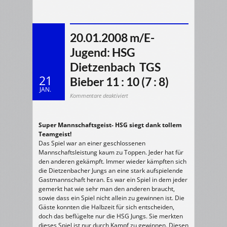
20.01.2008 m/E-
Jugend: HSG
Dietzenbach  TGS
21
Bieber 11 : 10 (7 : 8)
JAN.
für
Kommentare deaktiviert
20.01.2008
m/E-
Jugend:
HSG
Dietzenbach
Super Mannschaftsgeist- HSG siegt dank tollem
TGS
Teamgeist!
Bieber
11
Das Spiel war an einer geschlossenen
:
10
Mannschaftsleistung kaum zu Toppen. Jeder hat für
(7
den anderen gekämpft. Immer wieder kämpften sich
:
8)
die Dietzenbacher Jungs an eine stark aufspielende
Gastmannschaft heran. Es war ein Spiel in dem jeder
gemerkt hat wie sehr man den anderen braucht,
sowie dass ein Spiel nicht allein zu gewinnen ist. Die
Gäste konnten die Halbzeit für sich entscheiden,
doch das beflügelte nur die HSG Jungs. Sie merkten
dieses Spiel ist nur durch Kampf zu gewinnen. Diesen