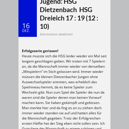
Jugend: HSG
Dietzenbach  HSG
Dreieich 17 : 19 (12 :
16
10)
DEZ.
für
Kommentare deaktiviert
16.12.2007
m/E-
Jugend:
HSG
Dietzenbach
Erfolgsserie gerissen!
HSG
Heute musste sich die HSG leider wieder ein Mal seit
Dreieich
17
langem geschlagen geben. Wir traten mit 7 Spielern
:
19
an, da die Mannschaft immer wieder von denselben
(12
„Mitspielern“ im Stich gelassen wird. Immer wieder
:
10)
müssen die kleinen Dietzenbacher Jungen ohne
Auswechselspieler antreten, was erheblich das
Spielniveau hemmt, da es keine Spieler zum
Wechseln gibt. Nun zum Spiel die Spieler die nun da
waren sind die Spieler denen man keinen Vorwurf
machen kann. Sie haben gekämpft und gebissen.
Man merkte hier und da fing es an zu ziehen doch
immer wieder standen sie auf und hatten alles für
die Mannschaft gegeben. Trotz der Erfolgreichen
ersten Hälfte hat der Sieg eben nicht sollen sein. Ich
Gratuliere der Mannschaft zu einem schönen und