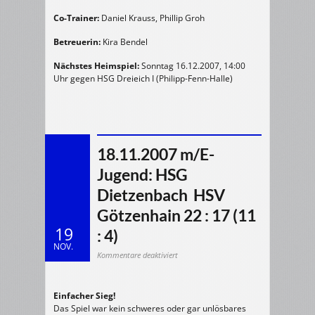
Co-Trainer:
Daniel Krauss, Phillip Groh
Betreuerin:
Kira Bendel
Nächstes Heimspiel:
Sonntag 16.12.2007, 14:00
Uhr gegen HSG Dreieich I (Philipp-Fenn-Halle)
18.11.2007 m/E-
Jugend: HSG
Dietzenbach  HSV
Götzenhain 22 : 17 (11
19
: 4)
NOV.
für
Kommentare deaktiviert
18.11.2007
m/E-
Jugend:
HSG
Dietzenbach
Einfacher Sieg!
HSV
Das Spiel war kein schweres oder gar unlösbares
Götzenhain