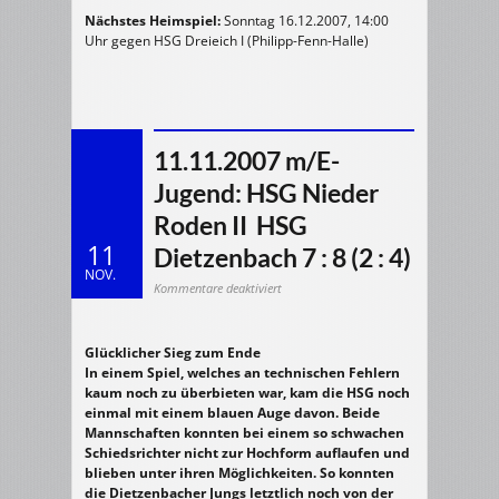
Nächstes Heimspiel:
Sonntag 16.12.2007, 14:00
Uhr gegen HSG Dreieich I (Philipp-Fenn-Halle)
11.11.2007 m/E-
Jugend: HSG Nieder
Roden II  HSG
11
Dietzenbach 7 : 8 (2 : 4)
NOV.
für
Kommentare deaktiviert
11.11.2007
m/E-
Jugend:
HSG
Nieder
Glücklicher Sieg zum Ende
Roden
II
In einem Spiel, welches an technischen Fehlern
HSG
kaum noch zu überbieten war, kam die HSG noch
Dietzenbach
7
einmal mit einem blauen Auge davon. Beide
:
Mannschaften konnten bei einem so schwachen
8
(2
Schiedsrichter nicht zur Hochform auflaufen und
:
4)
blieben unter ihren Möglichkeiten. So konnten
die Dietzenbacher Jungs letztlich noch von der