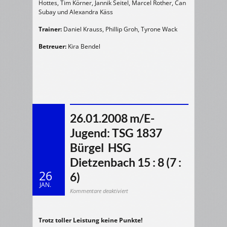
Hottes, Tim Körner, Jannik Seitel, Marcel Rother, Can
Subay und Alexandra Käss
Trainer:
Daniel Krauss, Phillip Groh, Tyrone Wack
Betreuer:
Kira Bendel
26.01.2008 m/E-
Jugend: TSG 1837
Bürgel  HSG
Dietzenbach 15 : 8 (7 :
26
6)
JAN.
für
Kommentare deaktiviert
26.01.2008
m/E-
Jugend:
TSG
1837
Trotz toller Leistung keine Punkte!
Bürgel