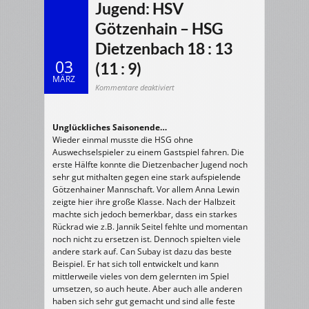
Jugend: HSV
Götzenhain – HSG
Dietzenbach 18 : 13
03
(11 : 9)
MÄRZ
für
Kommentare deaktiviert
02.03.2008
m/E-
Jugend:
HSV
Götzenhain
Unglückliches Saisonende…
–
HSG
Wieder einmal musste die HSG ohne
Dietzenbach
18
Auswechselspieler zu einem Gastspiel fahren. Die
:
13
erste Hälfte konnte die Dietzenbacher Jugend noch
(11
sehr gut mithalten gegen eine stark aufspielende
:
9)
Götzenhainer Mannschaft. Vor allem Anna Lewin
zeigte hier ihre große Klasse. Nach der Halbzeit
machte sich jedoch bemerkbar, dass ein starkes
Rückrad wie z.B. Jannik Seitel fehlte und momentan
noch nicht zu ersetzen ist. Dennoch spielten viele
andere stark auf. Can Subay ist dazu das beste
Beispiel. Er hat sich toll entwickelt und kann
mittlerweile vieles von dem gelernten im Spiel
umsetzen, so auch heute. Aber auch alle anderen
haben sich sehr gut gemacht und sind alle feste