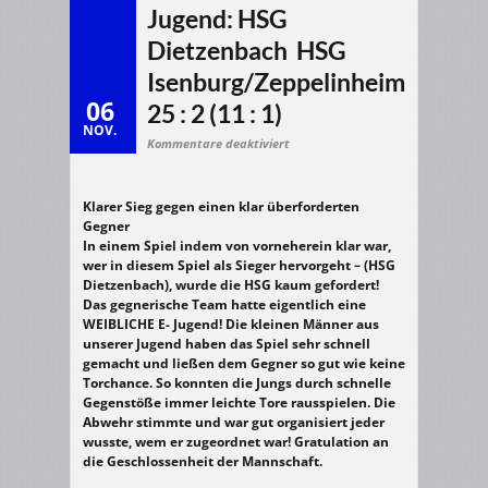
Jugend: HSG
Dietzenbach  HSG
Isenburg/Zeppelinheim
06
25 : 2 (11 : 1)
NOV.
für
Kommentare deaktiviert
03.11.2007
m/E-
Jugend:
HSG
Dietzenbach
Klarer Sieg gegen einen klar überforderten
HSG
Gegner
Isenburg/Zeppelinheim
25
In einem Spiel indem von vorneherein klar war,
:
2
wer in diesem Spiel als Sieger hervorgeht – (HSG
(11
Dietzenbach), wurde die HSG kaum gefordert!
:
1)
Das gegnerische Team hatte eigentlich eine
WEIBLICHE E- Jugend! Die kleinen Männer aus
unserer Jugend haben das Spiel sehr schnell
gemacht und ließen dem Gegner so gut wie keine
Torchance. So konnten die Jungs durch schnelle
Gegenstöße immer leichte Tore rausspielen. Die
Abwehr stimmte und war gut organisiert jeder
wusste, wem er zugeordnet war! Gratulation an
die Geschlossenheit der Mannschaft.