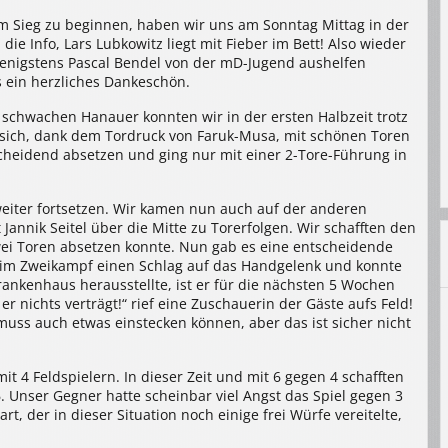
m Sieg zu beginnen, haben wir uns am Sonntag Mittag in der
ie Info, Lars Lubkowitz liegt mit Fieber im Bett! Also wieder
enigstens Pascal Bendel von der mD-Jugend aushelfen
s ein herzliches Dankeschön.
schwachen Hanauer konnten wir in der ersten Halbzeit trotz
 sich, dank dem Tordruck von Faruk-Musa, mit schönen Toren
cheidend absetzen und ging nur mit einer 2-Tore-Führung in
weiter fortsetzen. Wir kamen nun auch auf der anderen
annik Seitel über die Mitte zu Torerfolgen. Wir schafften den
wei Toren absetzen konnte. Nun gab es eine entscheidende
m im Zweikampf einen Schlag auf das Handgelenk und konnte
rankenhaus herausstellte, ist er für die nächsten 5 Wochen
r nichts verträgt!“ rief eine Zuschauerin der Gäste aufs Feld!
t muss auch etwas einstecken können, aber das ist sicher nicht
t 4 Feldspielern. In dieser Zeit und mit 6 gegen 4 schafften
Unser Gegner hatte scheinbar viel Angst das Spiel gegen 3
, der in dieser Situation noch einige frei Würfe vereitelte,