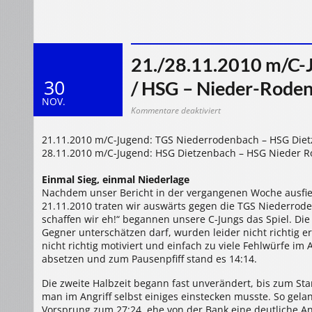
21./28.11.2010 m/C-J
30
/ HSG – Nieder-Roden
NOV.
für
Kommentare deaktiviert
21./28.11.2010
m/C-
Jgd.:
21.11.2010 m/C-Jugend: TGS Niederrodenbach – HSG Dietze
Niederrodenbach
–
28.11.2010 m/C-Jugend: HSG Dietzenbach – HSG Nieder Rode
HSG
28:32
/
Einmal Sieg, einmal Niederlage
HSG
–
Nachdem unser Bericht in der vergangenen Woche ausfiel
Nieder-
Roden
21.11.2010 traten wir auswärts gegen die TGS Niederrode
22:37
schaffen wir eh!“ begannen unsere C-Jungs das Spiel. D
Gegner unterschätzen darf, wurden leider nicht richtig 
nicht richtig motiviert und einfach zu viele Fehlwürfe im
absetzen und zum Pausenpfiff stand es 14:14.
Die zweite Halbzeit begann fast unverändert, bis zum Sta
man im Angriff selbst einiges einstecken musste. So gela
Vorsprung zum 27:24, ehe von der Bank eine deutliche Ans