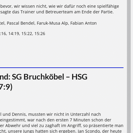
evor, wir wissen nicht, wie wir dafür noch eine spielfähige
agte das Trainer und Betreuerteam am Ende der Partie.
ik Seitel, Pascal Bendel, Faruk-Musa Alp, Fabian Anton
4:16, 14:19, 15:22, 15:26
l
nd: SG Bruchköbel – HSG
7:9)
l und Dennis, mussten wir nicht in Unterzahl nach
 eingestimmt, war nach den ersten 7 Minuten schon der
r Abwehr und viel zu zaghaft im Angriff, so präsentierte man
icht, unsere Jungs hatten sich ergeben. Jan Scondo, der heute