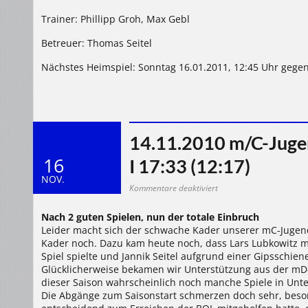
Trainer: Phillipp Groh, Max Gebl
Betreuer: Thomas Seitel
Nächstes Heimspiel: Sonntag 16.01.2011, 12:45 Uhr gegen
14.11.2010 m/C-Jugen
16
I 17:33 (12:17)
NOV.
für
Kommentare deaktiviert
14.11.2010
m/C-
Jugend:
Nach 2 guten Spielen, nun der totale Einbruch
HSG
Dietzenbach
Leider macht sich der schwache Kader unserer mC-Jugen
HSG
Kader noch. Dazu kam heute noch, dass Lars Lubkowitz 
Maintal
Spiel spielte und Jannik Seitel aufgrund einer Gipsschien
I
17:33
Glücklicherweise bekamen wir Unterstützung aus der mD-
(12:17)
dieser Saison wahrscheinlich noch manche Spiele in Unt
Die Abgänge zum Saisonstart schmerzen doch sehr, beson