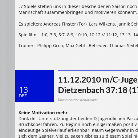
„7 Spiele stehen uns in dieser bescheidenen Saison noch b
Mannschaft zusammenbringen und motivieren können!“, s
Es spielten: Andreas Finster (Tor), Lars Wilkens, Jann
Spielfilm: 1:0, 3:3, 5:7, 8:9, 10:10, 10:12 // 11:12, 13:13, 1
Trainer: Philipp Groh, Max Gebl . Betreuer: Thomas Seite
11.12.2010 m/C-Juge
13
Dietzenbach 37:18 (1
DEZ.
für
Kommentare deaktiviert
11.12.2010
m/C-
Jugend:
Keine Motivation mehr
SG
Bruchköbel
Dank der Unterstützung der beiden D-Jugendlichen Pasca
–
HSG
Bruchköbel fahren. Zu Beginn noch einigermaßen positiv
Dietzenbach
eindeutige Spielverlauf erkennbar. Kaum Gegenwehr in de
37:18
(17:9)
sich dem Gegner. Viel zu sagen gibt es zu diesem Spiel n