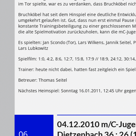
im Tor spielte, war es zu verdanken, dass Bruchköbel nic
Bruchköbel hat seit dem Hinspiel eine deutliche Entwic
umgekehrt gelaufen ist. Gut, dass nun erst einmal Pause i
konstante Trainingsbeteiligung zu einer geschlossenen 
die alte Spielmotivation zurückzuholen, kann die mC-Jug
Es spielten: Jan Scondo (Tor), Lars Wilkens, Jannik Seitel
Lars Lubkowitz
Spielfilm: 1:0, 4:2, 8:6, 12:7, 15:8, 17:9 // 18:9, 24:12, 30:14
Trainer: heute nicht dabei, hatten fast zeitgleich ein Spie
Betreuer: Thomas Seitel
Nächstes Heimspiel: Sonntag 16.01.2011, 12:45 Uhr gegen 
04.12.2010 m/C-Jugen
06
Dietzenbach 36 : 26 (1