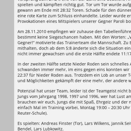
spielten und kämpften richtig gut. Tor um Tor wurde auf
gewann am Ende mit 28:32 Toren. Schade für den dünnen
eine rote Karte zum Schluss einhandelte. Leider wurde er
Provokationen eines Mitspielers unserer Gegner Paroli bo
Am 28.11.2010 empfingen wir zuhause den Tabellenführer
bestimmt keine Siegeschancen haben. Mit den Worten: „Ve
Gegner!“ motivierte das Trainerteam die Mannschaft. Zu
mithalten, doch ab dem 5:8 änderte sich die Situation e
nicht immer gewachsen und die erste Hälfte endete 11:1
In der zweiten Hälfte setzte Nieder Roden sein schnelles A
schwanden immer mehr, im eins gegen eins konnten wir n
22:37 für Nieder Roden aus. Trotzdem ein Lob an unser 
und Möglichkeiten gekämpft der eine mehr, der andere w
Potenzial hat unser Team, leider ist der Teamgeist nicht b
Jungs vom Jahrgang 1998, 1997 und 1996, wer hat Lust a
brauchen wir euch, Jungs die mit Spaß, Ehrgeiz und der n
einfach Mal im Training vorbei, Montag 19:00 – 20:30 Uhr 
Reuter-Schule).
Es spielten: Andreas Finster (Tor), Lars Wilkens, Jannik 
Bendel, Lars Lubkowitz.