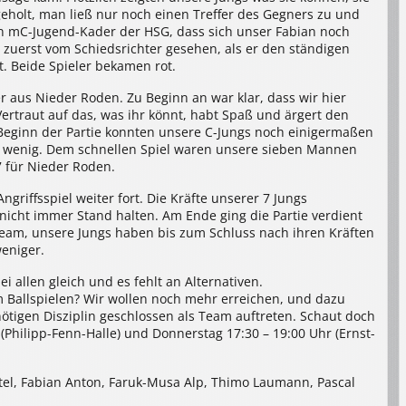
geholt, man ließ nur noch einen Treffer des Gegners zu und
 mC-Jugend-Kader der HSG, dass sich unser Fabian noch
 zuerst vom Schiedsrichter gesehen, als er den ständigen
t. Beide Spieler bekamen rot.
 aus Nieder Roden. Zu Beginn an war klar, dass wir hier
rtraut auf das, was ihr könnt, habt Spaß und ärgert den
 Beginn der Partie konnten unsere C-Jungs noch einigermaßen
in wenig. Dem schnellen Spiel waren unsere sieben Mannen
7 für Nieder Roden.
ngriffsspiel weiter fort. Die Kräfte unserer 7 Jungs
icht immer Stand halten. Am Ende ging die Partie verdient
Team, unsere Jungs haben bis zum Schluss nach ihren Kräften
eniger.
ei allen gleich und es fehlt an Alternativen.
m Ballspielen? Wir wollen noch mehr erreichen, und dazu
ötigen Disziplin geschlossen als Team auftreten. Schaut doch
(Philipp-Fenn-Halle) und Donnerstag 17:30 – 19:00 Uhr (Ernst-
Seitel, Fabian Anton, Faruk-Musa Alp, Thimo Laumann, Pascal