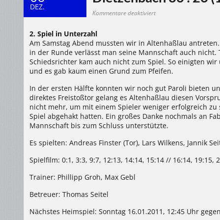
DEZ.
für
Kommentare deaktiviert
04.12.2010
m/C-
Jugend:
2. Spiel in Unterzahl
HSG
Altenhaßlau
Am Samstag Abend mussten wir in Altenhaßlau antreten.
HSG
in der Runde verlässt man seine Mannschaft auch nicht.
Dietzenbach
Schiedsrichter kam auch nicht zum Spiel. So einigten wir uns
36
:
und es gab kaum einen Grund zum Pfeifen.
26
(15
:
In der ersten Hälfte konnten wir noch gut Paroli bieten 
14)
direktes Freistoßtor gelang es Altenhaßlau diesen Vorspru
nicht mehr, um mit einem Spieler weniger erfolgreich z
Spiel abgehakt hatten. Ein großes Danke nochmals an Fab
Mannschaft bis zum Schluss unterstützte.
Es spielten: Andreas Finster (Tor), Lars Wilkens, Jannik S
Spielfilm: 0:1, 3:3, 9:7, 12:13, 14:14, 15:14 // 16:14, 19:15, 
Trainer: Phillipp Groh, Max Gebl
Betreuer: Thomas Seitel
Nächstes Heimspiel: Sonntag 16.01.2011, 12:45 Uhr gegen 