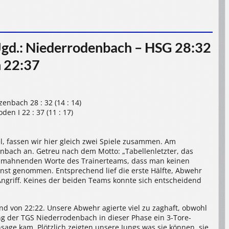
gd.: Niederrodenbach – HSG 28:32
 22:37
nbach 28 : 32 (14 : 14)
n I 22 : 37 (11 : 17)
, fassen wir hier gleich zwei Spiele zusammen. Am
nbach an. Getreu nach dem Motto: „Tabellenletzter, das
ie mahnenden Worte des Trainerteams, dass man keinen
ernst genommen. Entsprechend lief die erste Hälfte, Abwehr
 Angriff. Keines der beiden Teams konnte sich entscheidend
nd von 22:22. Unsere Abwehr agierte viel zu zaghaft, obwohl
ng der TGS Niederrodenbach in dieser Phase ein 3-Tore-
age kam. Plötzlich zeigten unsere Jungs was sie können, sie