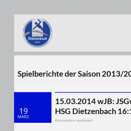
Spielberichte der Saison 2013/
15.03.2014 wJB: JSG
19
HSG Dietzenbach 16:1
MÄRZ
für
Kommentare deaktiviert
15.03.2014
wJB:
JSGwB