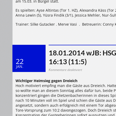
am 15.03. in Bürgel statt.
Es spielten: Ayse Altintas (Tor 1. HZ), Alexandra Käss (Tor 2
Anna Lewin (5), Yüsra Findik (3/1), Jessica Mehler, Nur-Sulta
Trainer: Silke Gutacker . Merve Vasi . Betreuerin: Conny 
18.01.2014 wJB: HSG
22
16:13 (11:5)
JAN.
für
Kommentare deaktiviert
18.01.2014
wJB:
HSG
Wichtiger Heimsieg gegen Dreieich
Dietzenbach
–
Hoch motiviert empfing man die Gäste aus Dreieich. Hatte
HSG
Dreieich
so wollte man an diesem Sonntag alles dafür tun, beide
16:13
konzentriert gingen die Dietzenbacherinnen in dieses S
(11:5)
nach 10 Minuten voll im Spiel und schien die Gäste aus D
angesetzt, sondern auch erfolgreich mit einem Tor abges
Tore-Vorsprung zum 10:2 davongezogen. Doch Dreieich ste
Konzentration der Gastgeberinnen sofort ausnutzen und 