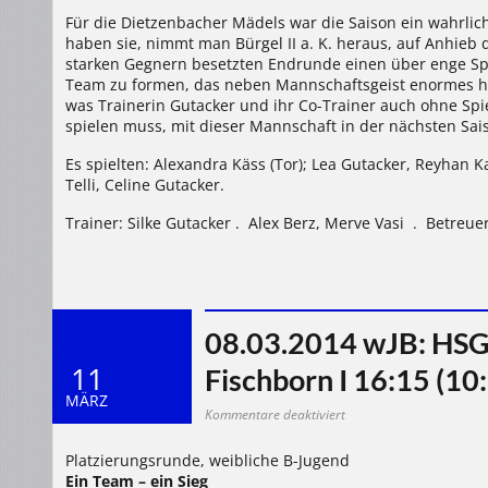
Für die Dietzenbacher Mädels war die Saison ein wahrlich
haben sie, nimmt man Bürgel II a. K. heraus, auf Anhieb d
starken Gegnern besetzten Endrunde einen über enge Spie
Team zu formen, das neben Mannschaftsgeist enormes han
was Trainerin Gutacker und ihr Co-Trainer auch ohne Sp
spielen muss, mit dieser Mannschaft in der nächsten Sai
Es spielten: Alexandra Käss (Tor); Lea Gutacker, Reyhan Kay
Telli, Celine Gutacker.
Trainer: Silke Gutacker . Alex Berz, Merve Vasi . Betreue
08.03.2014 wJB: HSG
11
Fischborn I 16:15 (10:
MÄRZ
für
Kommentare deaktiviert
08.03.2014
wJB:
HSG
Platzierungsrunde, weibliche B-Jugend
Dietzenbach
–
Ein Team – ein Sieg
SV