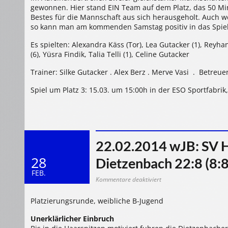
gewonnen. Hier stand EIN Team auf dem Platz, das 50 Min
Bestes für die Mannschaft aus sich herausgeholt. Auch we
so kann man am kommenden Samstag positiv in das Spiel 
Es spielten: Alexandra Käss (Tor), Lea Gutacker (1), Reyhan 
(6), Yüsra Findik, Talia Telli (1), Celine Gutacker
Trainer: Silke Gutacker . Alex Berz . Merve Vasi . Betreu
Spiel um Platz 3: 15.03. um 15:00h in der ESO Sportfabr
22.02.2014 wJB: SV 
28
Dietzenbach 22:8 (8:8
FEB.
für
Kommentare deaktiviert
22.02.2014
wJB:
SV
Platzierungsrunde, weibliche B-Jugend
Hochland-
Fischborn
–
Unerklärlicher Einbruch
HSG
Dietzenbach