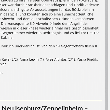
r Mädels zu ihrem ersten Überkreuzspiel in den Vogelsberg.
cker war durch Krankheit angeschlagen und Findik verletzte
lossen, sich gute Voraussetzungen für das Rückspiel am
in das Spiel und konnten sich so eine zunächst deutliche
er Abwehr und dem aus schulischen Gründen verspäteten
. Die konsequente 6:0-Abwehr öffnete dem Angriff der
iesen in dieser Phase wieder einmal ihre Geschlossenheit
ie Gegner immer wieder in Bedrängnis und es fiel Tor um Tor.
 Kabine.
Einbruch unerklärlich ist. Von den 14 Gegentreffern fielen 8
Kaya (3/2), Anna Lewin (1), Ayse Altintas (2/1), Yüsra Findik,
cker
ss
 Neu Isenburg/Zeppelinheim –