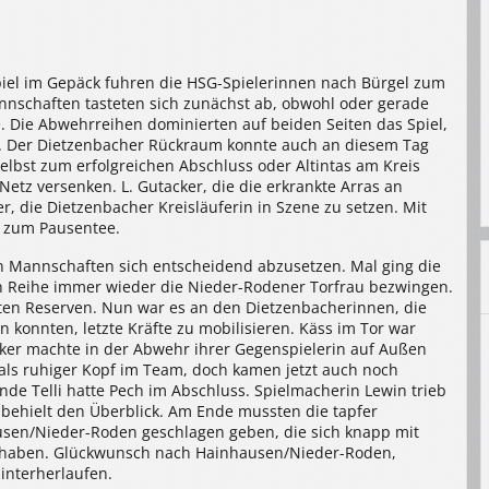
piel im Gepäck fuhren die HSG-Spielerinnen nach Bürgel zum
nnschaften tasteten sich zunächst ab, obwohl oder gerade
 Die Abwehrreihen dominierten auf beiden Seiten das Spiel,
en. Der Dietzenbacher Rückraum konnte auch an diesem Tag
lbst zum erfolgreichen Abschluss oder Altintas am Kreis
Netz versenken. L. Gutacker, die die erkrankte Arras an
, die Dietzenbacher Kreisläuferin in Szene zu setzen. Mit
n zum Pausentee.
en Mannschaften sich entscheidend abzusetzen. Mal ging die
en Reihe immer wieder die Nieder-Rodener Torfrau bezwingen.
tzten Reserven. Nun war es an den Dietzenbacherinnen, die
 konnten, letzte Kräfte zu mobilisieren. Käss im Tor war
cker machte in der Abwehr ihrer Gegenspielerin auf Außen
 als ruhiger Kopf im Team, doch kamen jetzt auch noch
nde Telli hatte Pech im Abschluss. Spielmacherin Lewin trieb
 behielt den Überblick. Am Ende mussten die tapfer
sen/Nieder-Roden geschlagen geben, die sich knapp mit
elt haben. Glückwunsch nach Hainhausen/Nieder-Roden,
interherlaufen.