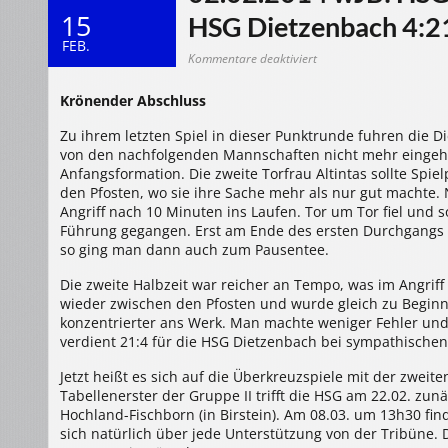
15
HSG Dietzenbach 4:21
FEB.
für
Kommentare deaktiviert
02.02.2014
wJB:
HSG
Krönender Abschluss
Neu
Isenburg/Zeppelinheim
–
Zu ihrem letzten Spiel in dieser Punktrunde fuhren die 
HSG
Dietzenbach
von den nachfolgenden Mannschaften nicht mehr eingeho
4:21
(1:8)
Anfangsformation. Die zweite Torfrau Altintas sollte Spi
den Pfosten, wo sie ihre Sache mehr als nur gut machte
Angriff nach 10 Minuten ins Laufen. Tor um Tor fiel und 
Führung gegangen. Erst am Ende des ersten Durchgangs 
so ging man dann auch zum Pausentee.
Die zweite Halbzeit war reicher an Tempo, was im Angriff 
wieder zwischen den Pfosten und wurde gleich zu Beginn 
konzentrierter ans Werk. Man machte weniger Fehler und
verdient 21:4 für die HSG Dietzenbach bei sympathische
Jetzt heißt es sich auf die Überkreuzspiele mit der zweit
Tabellenerster der Gruppe II trifft die HSG am 22.02. zu
Hochland-Fischborn (in Birstein). Am 08.03. um 13h30 find
sich natürlich über jede Unterstützung von der Tribüne. 