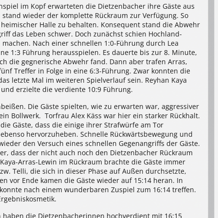
nspiel im Kopf erwarteten die Dietzenbacher ihre Gäste aus
 stand wieder der komplette Rückraum zur Verfügung. So
n heimischer Halle zu behalten. Konsequent stand die Abwehr
riff das Leben schwer. Doch zunächst schien Hochland-
 machen. Nach einer schnellen 1:0-Führung durch Lea
ine 1:3 Führung herausspielen. Es dauerte bis zur 8. Minute,
ch die gegnerische Abwehr fand. Dann aber trafen Arras,
f Treffer in Folge in eine 6:3-Führung. Zwar konnten die
das letzte Mal im weiteren Spielverlauf sein. Reyhan Kaya
und erzielte die verdiente 10:9 Führung.
beißen. Die Gäste spielten, wie zu erwarten war, aggressiver
n Bollwerk. Torfrau Alex Käss war hier ein starker Rückhalt.
die Gäste, dass die einige ihrer Strafwürfe am Tor
st ebenso hervorzuheben. Schnelle Rückwärtsbewegung und
ieder den Versuch eines schnellen Gegenangriffs der Gäste.
ner, dass der nicht auch noch den Dietzenbacher Rückraum
n Kaya-Arras-Lewin im Rückraum brachte die Gäste immer
w. Telli, die sich in dieser Phase auf Außen durchsetzte,
en vor Ende kamen die Gäste wieder auf 15:14 heran. In
 konnte nach einem wunderbaren Zuspiel zum 16:14 treffen.
Ergebniskosmetik.
n haben die Dietzenbacherinnen hochverdient mit 16:15