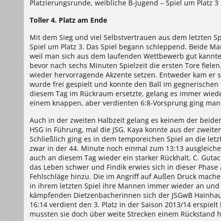
Platzierungsrunde, weibliche B-Jugend – Spiel um Platz 3
Hainhausen/Nieder-
Roden
–
Toller 4. Platz am Ende
HSG
Dietzenbach
16:14
(6:8)
Mit dem Sieg und viel Selbstvertrauen aus dem letzten S
Spiel um Platz 3. Das Spiel begann schleppend. Beide Ma
weil man sich aus dem laufenden Wettbewerb gut kannte.
bevor nach sechs Minuten Spielzeit die ersten Tore fiel
wieder hervorragende Akzente setzen. Entweder kam er se
wurde frei gespielt und konnte den Ball im gegnerischen 
diesem Tag im Rückraum ersetzte, gelang es immer wieder
einem knappen, aber verdienten 6:8-Vorsprung ging ma
Auch in der zweiten Halbzeit gelang es keinem der beid
HSG in Führung, mal die JSG. Kaya konnte aus der zweit
Schließlich ging es in dem temporeichen Spiel an die le
zwar in der 44. Minute noch einmal zum 13:13 ausgleichen
auch an diesem Tag wieder ein starker Rückhalt, C. Guta
das Leben schwer und Findik erwies sich in dieser Phase
Fehlschläge hinzu. Die im Angriff auf Außen Druck mache
in ihrem letzten Spiel ihre Mannen immer wieder an und
kämpfenden Dietzenbacherinnen sich der JSGwB Hainhau
16:14 verdient den 3. Platz in der Saison 2013/14 erspi
mussten sie doch über weite Strecken einem Rückstand h