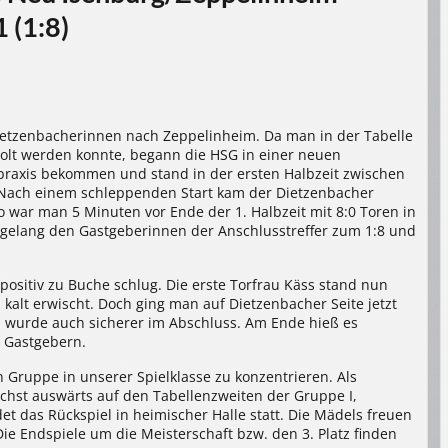
 (1:8)
Dietzenbacherinnen nach Zeppelinheim. Da man in der Tabelle
lt werden konnte, begann die HSG in einer neuen
elpraxis bekommen und stand in der ersten Halbzeit zwischen
. Nach einem schleppenden Start kam der Dietzenbacher
so war man 5 Minuten vor Ende der 1. Halbzeit mit 8:0 Toren in
gelang den Gastgeberinnen der Anschlusstreffer zum 1:8 und
positiv zu Buche schlug. Die erste Torfrau Käss stand nun
kalt erwischt. Doch ging man auf Dietzenbacher Seite jetzt
 wurde auch sicherer im Abschluss. Am Ende hieß es
n Gastgebern.
en Gruppe in unserer Spielklasse zu konzentrieren. Als
nächst auswärts auf den Tabellenzweiten der Gruppe I,
et das Rückspiel in heimischer Halle statt. Die Mädels freuen
Die Endspiele um die Meisterschaft bzw. den 3. Platz finden