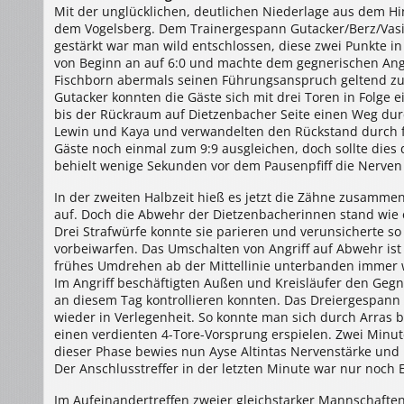
Hochland-
Mit der unglücklichen, deutlichen Niederlage aus dem Hi
Fischborn
dem Vogelsberg. Dem Trainergespann Gutacker/Berz/Vasi
I
16:15
gestärkt war man wild entschlossen, diese zwei Punkte i
(10:9)
von Beginn an auf 6:0 und machte dem gegnerischen Ang
Fischborn abermals seinen Führungsanspruch geltend zu
Gutacker konnten die Gäste sich mit drei Toren in Folge e
bis der Rückraum auf Dietzenbacher Seite einen Weg dur
Lewin und Kaya und verwandelten den Rückstand durch fün
Gäste noch einmal zum 9:9 ausgleichen, doch sollte dies 
behielt wenige Sekunden vor dem Pausenpfiff die Nerven 
In der zweiten Halbzeit hieß es jetzt die Zähne zusammen
auf. Doch die Abwehr der Dietzenbacherinnen stand wie ei
Drei Strafwürfe konnte sie parieren und verunsicherte so 
vorbeiwarfen. Das Umschalten von Angriff auf Abwehr i
frühes Umdrehen ab der Mittellinie unterbanden immer w
Im Angriff beschäftigten Außen und Kreisläufer den Geg
an diesem Tag kontrollieren konnten. Das Dreiergespan
wieder in Verlegenheit. So konnte man sich durch Arras bz
einen verdienten 4-Tore-Vorsprung erspielen. Zwei Minut
dieser Phase bewies nun Ayse Altintas Nervenstärke und
Der Anschlusstreffer in der letzten Minute war nur noch 
Im Aufeinandertreffen zweier gleichstarker Mannschafte