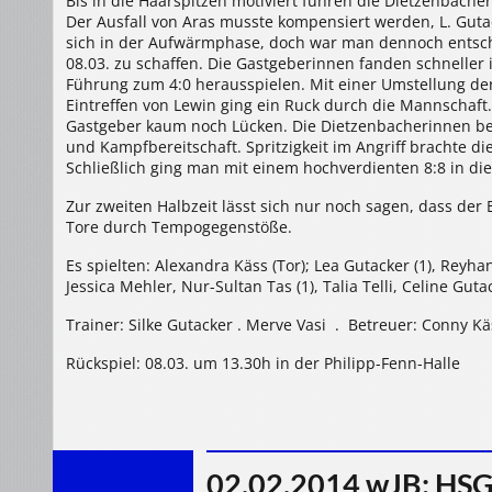
Bis in die Haarspitzen motiviert fuhren die Dietzenbache
22:8
(8:8)
Der Ausfall von Aras musste kompensiert werden, L. Guta
sich in der Aufwärmphase, doch war man dennoch entsch
08.03. zu schaffen. Die Gastgeberinnen fanden schneller 
Führung zum 4:0 herausspielen. Mit einer Umstellung d
Eintreffen von Lewin ging ein Ruck durch die Mannschaft
Gastgeber kaum noch Lücken. Die Dietzenbacherinnen bew
und Kampfbereitschaft. Spritzigkeit im Angriff brachte d
Schließlich ging man mit einem hochverdienten 8:8 in die
Zur zweiten Halbzeit lässt sich nur noch sagen, dass der 
Tore durch Tempogegenstöße.
Es spielten: Alexandra Käss (Tor); Lea Gutacker (1), Reyhan 
Jessica Mehler, Nur-Sultan Tas (1), Talia Telli, Celine Guta
Trainer: Silke Gutacker . Merve Vasi . Betreuer: Conny Kä
Rückspiel: 08.03. um 13.30h in der Philipp-Fenn-Halle
02.02.2014 wJB: HSG