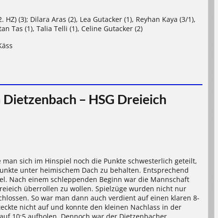
. HZ) (3); Dilara Aras (2), Lea Gutacker (1), Reyhan Kaya (3/1),
n Tas (1), Talia Telli (1), Celine Gutacker (2)
Käss
 Dietzenbach – HSG Dreieich
 man sich im Hinspiel noch die Punkte schwesterlich geteilt,
 Punkte unter heimischem Dach zu behalten. Entsprechend
piel. Nach einem schleppenden Beginn war die Mannschaft
reieich überrollen zu wollen. Spielzüge wurden nicht nur
chlossen. So war man dann auch verdient auf einen klaren 8-
ckte nicht auf und konnte den kleinen Nachlass in der
auf 10:5 aufholen. Dennoch war der Dietzenbacher