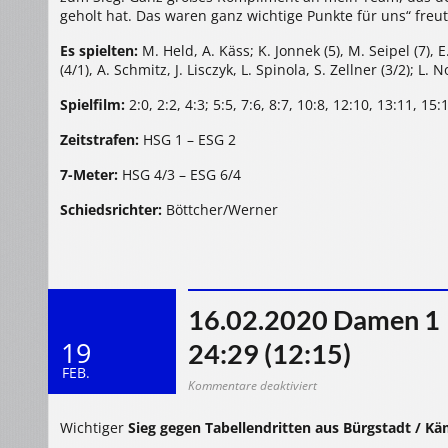
geholt hat. Das waren ganz wichtige Punkte für uns“ freut 
Es spielten:
M. Held, A. Käss; K. Jonnek (5), M. Seipel (7), E
(4/1), A. Schmitz, J. Lisczyk, L. Spinola, S. Zellner (3/2); L. No
Spielfilm:
2:0, 2:2, 4:3; 5:5, 7:6, 8:7, 10:8, 12:10, 13:11, 15
Zeitstrafen:
HSG 1 – ESG 2
7-Meter:
HSG 4/3 – ESG 6/4
Schiedsrichter:
Böttcher/Werner
16.02.2020 Damen 1 
19
24:29 (12:15)
FEB.
für
Kommentare deaktiviert
16.02.2020
Damen
1
Wichtiger
Sieg gegen Tabellendritten aus Bürgstadt / K
>
TV