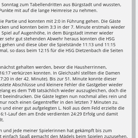
Sonntag zum Tabellendritten aus Bürgstadt und wussten,
 Punkte mit auf die lange Heimreise zu nehmen.
ie Partie und konnten mit 2:0 in Führung gehen. Die Gäste
cken und konnten beim 3:3 in der 7. Minute erstmals wieder
ein Spiel auf Augenhöhe, in dem Bürgstadt immer wieder
ner sehr gut stehenden Abwehr heraus konnten die HSG
g gehen und diese über die Spielstände 11:13 und 11:15
mal, so dass beim 12:15 für die HSG Dietzenbach die Seiten
zunächst gehalten werden, bevor die Hausherrinnen,
16:17 verkürzen konnten. In Gleichzahl stellten die Damen
20 in der 42. Minute). Bis zur 51. Minute konnte dieser
stete Abschlüsse und kleinere Fehler die Gastgeber wieder
gelang es dem TVB tatsächlich wieder auszugleichen, doch die
t beeindrucken. Die Gäste legten nun nochmal alles rein und
 nur noch einen Gegentreffer in den letzten 7 Minuten zu.
h und einer gut aufgelegten L. Noll aus dem Feld erzielte die
n 6:1-Lauf den am Ende verdienten 24:29 Erfolg und damit
t.
n und jede meiner Spielerinnen hat gekämpft bis zum
hat einfach Spaß gemacht den Mädels beim Spielen zuzusehen.