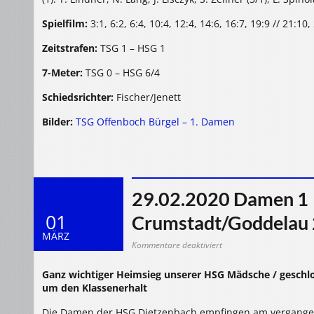
Spielfilm:
3:1, 6:2, 6:4, 10:4, 12:4, 14:6, 16:7, 19:9 // 21:10
Zeitstrafen:
TSG 1 – HSG 1
7-Meter:
TSG 0 – HSG 6/4
Schiedsrichter:
Fischer/Jenett
Bilder:
TSG Offenboch Bürgel – 1. Damen
29.02.2020 Damen 1 
01
Crumstadt/Goddelau 
MÄRZ
für
Kommentare deaktiviert
29.02.2020
Damen
1
Ganz wichtiger Heimsieg unserer HSG Mädsche / geschl
>
HSG
um den Klassenerhalt
Dietzenbach
–
ESG
Die Damen der HSG Dietzenbach empfingen am vergang
Crumstadt/Goddelau