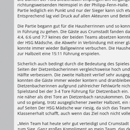
25:21
richtungsweisenden Heimspiel in der Philipp-Fenn-Halle. 
(15:11)
Partie lediglich ein Punkt und nur der Sieger kann sich 
Entsprechend lag viel Druck auf allen Akteuren und Beteil
Die Partie begann gut für die Hausherrinnen und so konn
in Führung zu gehen. Die Gäste aus Crumstadt fanden dan
4:4, 6:6 und 7:7 keines der beiden Teams absetzen konnt
der HSG Mädsche, die Abwehr in Verbindung mit einer gl
konnte immer wieder Ballgewinne verbuchen. Die Haushe
zur Halbzeit eine 15:11 Führung erspielen.
Sicherlich auch bedingt durch die Bedeutung des Spieles w
Seiten der Dietzenbacherinnen vergleichsweise hoch und 
Hälfte verbessern. Die zweite Halbzeit verlief sehr ausg
konnten die Gäste immer wieder kontern und dranbleiben
Dietzenbacherinnen aufgrund zahlreicher Fehlwürfe nich
Spielstand bei der 3-4 Tore Führung für Dietzenbach ein.
nie näher als drei Tore an Dietzenbach ranzukommen. Di
und so gelang, trotz ausgeglichener zweiter Halbzeit, ei
auf Seiten Der HSG Mädsche war riesig, da sich das Tea
Klassenerhalt schafft, auch wenn das Ziel noch nicht volle
„Mein Team hat heute sehr gut verteidigt und Crumstadt w
zum Sieg. Ganz großes Kompliment an mein Team, das de