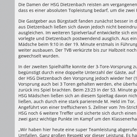
Bürgstadt
Die Damen der HSG Dietzenbach reisten am vergangenen 
–
HSG
dass es einer absoluten Topleistung bedarf, um die zwei
Dietzenbach
24:29
(12:15)
Die Gastgeber aus Bürgstadt fanden zunächst besser in d
aus Dietzenbach ließen sich davon jedoch nicht beeindru
ausgleichen. Im weiteren Spielverlauf entwickelte sich 
vorlegte und Dietzenbach postwendend ausglich. Aus ei
Mädsche beim 9:10 in der 19. Minute erstmals in Führun
weiter ausbauen. Der TVB verkürzte bis zur Halbzeit noch
gewechselt wurden.
In der zweiten Spielhälfte konnte der 3-Tore-Vorsprung 
begünstigt durch eine doppelte Unterzahl der Gäste, auf 
der HSG Dietzenbach den Vorsprung jedoch wieder her (17:
Vorsprung auch bei 3 Toren gehalten werden, ehe überha
zurück ins Spiel brachten. Beim 23:23 in der 53. Minute 
HSG Mädschen ließen sich an diesem Spieltag davon nich
ließen, auch durch eine stark parierende M. Held im Tor,
Angeführt von einer treffsicheren S. Zellner vom 7m-Stric
HSG noch 6 weitere Treffer und sicherte sich durch eine
zwei ganz wichtige Punkte im Kampf um den Klassenerhal
„Wir haben hier heute eine super Teamleistung abgerufe
Umfallen. Ganz großen Respekt vor dieser Leistung. Es 