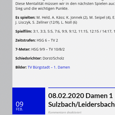
Diese Mentalität müssen wir in den nächsten Spielen auc
Sieg und die wichtigen Punkte.
Es spielten:
M. Held, A. Käss; K. Jonnek (2), M. Seipel (4), E.
J. Lisczyk, S. Zellner (12/9), L. Noll (6)
Spielfilm:
3:1, 3:3, 5:5, 7:6, 9:9, 9:12, 11:15, 12:15 / 14:17,
Zeitstrafen:
HSG 6 – TV 2
7-Meter:
HSG 9/9 – TV 10/8/2
Schiedsrichter:
Dorst/Scholz
Bilder:
TV Bürgstadt – 1. Damen
08.02.2020 Damen 1 
09
Sulzbach/Leidersbach
FEB.
für
Kommentare deaktiviert
08.02.2020