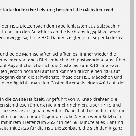
starke kollektive Leistung beschert die nächsten zwei
der HSG Dietzenbach den Tabellenletzten aus Sulzbach in
d klar, um den Anschluss an die Nichtabstiegsplätze sowie
 sei vorweggesagt, die HSG Damen zeigten eine super kollektive
n und beide Mannschaften schafften es, immer wieder die
r wieder vor, doch Dietzenbach glich postwendend aus. Über
el auf Augenhöhe, ehe sich die Gäste bis zum 8:10 eine zwei-
ten jedoch nochmal auf und konnten durch einen 4:0-Lauf
der begann dann die schwächste Phase der HSG Mädschen und
afe ermöglichte man den Gästen ihrerseits einen 4:0-Lauf, der
n die zweite Halbzeit. Angeführt von V. Knab drehten die
ßen sich diese Führung nicht mehr nehmen. Über 17:15 und
e sukzessive ausgebaut werden. Dabei half besonders die nun
älfte nur noch neun Gegentore zuließ. Auch wenn Sulzbach
mit ihrem Treffer zum 26:22 in der 56. Minute alles klar und
Seite mit 27:23 für die HSG Dietzenbach, die sich damit ganz