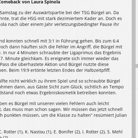
/ Comeback von Laura Spinola
amstag zu der Auswärtspartie bei der TSG Bürgel an. Da
hnte, trat die HSG mit stark dezimiertem Kader an. Doch es
inola nach über einem Jahr verletzungsbedingter Pause ihr
nd konnten schnell mit 3:1 in Führung gehen. Bis zum 6:4
ch dann häuften sich die Fehler im Angriff, die Bürgel mit
. In nur 4 Minuten schraubte der Ligaprimus das Ergebnis
17. Minute gleichkam. Es ereignete sich immer wieder das
Pass die überhastete Aktion und Bürgel nutzte diese
en. Beim 19:9 ertönte letzten Endes der Halbzeitpfiff.
fte nicht wirklich zu ihrem Spiel und so schraubte Bürgel
nahmen dann, aus Gäste Sicht zum Glück, sichtlich an Tempo
dstand noch etwas Ergebniskosmetik betreiben konnten.
aben es Bürgel mit unseren vielen Fehlern auch leicht
, das muss man schon sagen. Wir müssen das jetzt schnell
ch punkten müssen, um die Klasse zu halten“ resümiert Julian
 Rotter (1), K. Nastou (1), E. Bonifer (2), I. Rotter (2), S. Mehl
a (2)