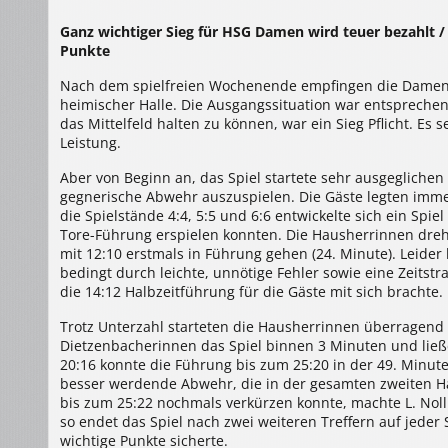
Damen
1
Ganz wichtiger Sieg für HSG Damen wird teuer bezahlt / 
>
HSG
Punkte
Dietzenbach
–
HSG
Nach dem spielfreien Wochenende empfingen die Damen 
Sulzbach/Leidersbach
27:23
heimischer Halle. Die Ausgangssituation war entsprechen
(10:12)
das Mittelfeld halten zu können, war ein Sieg Pflicht. Es
Leistung.
Aber von Beginn an, das Spiel startete sehr ausgegliche
gegnerische Abwehr auszuspielen. Die Gäste legten imme
die Spielstände 4:4, 5:5 und 6:6 entwickelte sich ein Spi
Tore-Führung erspielen konnten. Die Hausherrinnen dreh
mit 12:10 erstmals in Führung gehen (24. Minute). Lei
bedingt durch leichte, unnötige Fehler sowie eine Zeitstr
die 14:12 Halbzeitführung für die Gäste mit sich brachte.
Trotz Unterzahl starteten die Hausherrinnen überragend i
Dietzenbacherinnen das Spiel binnen 3 Minuten und lie
20:16 konnte die Führung bis zum 25:20 in der 49. Minut
besser werdende Abwehr, die in der gesamten zweiten H
bis zum 25:22 nochmals verkürzen konnte, machte L. Noll 
so endet das Spiel nach zwei weiteren Treffern auf jeder 
wichtige Punkte sicherte.