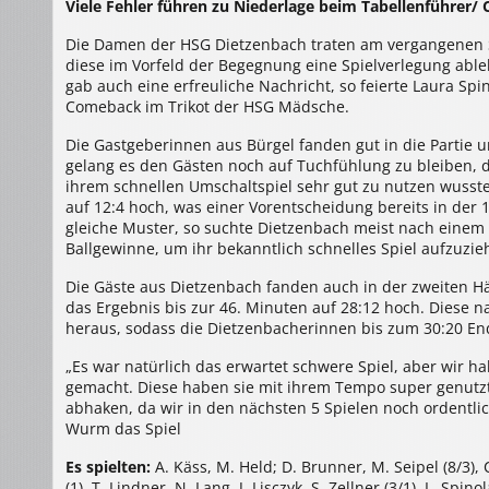
Viele Fehler führen zu Niederlage beim Tabellenführer
>
TSG
Offenbach/Bürgel
Die Damen der HSG Dietzenbach traten am vergangenen S
–
HSG
diese im Vorfeld der Begegnung eine Spielverlegung able
Dietzenbach
30:20
gab auch eine erfreuliche Nachricht, so feierte Laura Sp
(19:9)
Comeback im Trikot der HSG Mädsche.
Die Gastgeberinnen aus Bürgel fanden gut in die Partie u
gelang es den Gästen noch auf Tuchfühlung zu bleiben, do
ihrem schnellen Umschaltspiel sehr gut zu nutzen wusste
auf 12:4 hoch, was einer Vorentscheidung bereits in der 
gleiche Muster, so suchte Dietzenbach meist nach einem 
Ballgewinne, um ihr bekanntlich schnelles Spiel aufzuzieh
Die Gäste aus Dietzenbach fanden auch in der zweiten Häl
das Ergebnis bis zur 46. Minuten auf 28:12 hoch. Diese 
heraus, sodass die Dietzenbacherinnen bis zum 30:20 En
„Es war natürlich das erwartet schwere Spiel, aber wir h
gemacht. Diese haben sie mit ihrem Tempo super genutzt
abhaken, da wir in den nächsten 5 Spielen noch ordentli
Wurm das Spiel
Es spielten:
A. Käss, M. Held; D. Brunner, M. Seipel (8/3), C.
(1). T. Lindner, N. Lang, J. Lisczyk, S. Zellner (3/1), L. Spinol