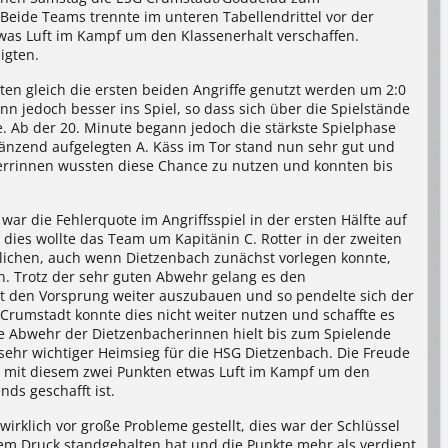
Beide Teams trennte im unteren Tabellendrittel vor der
etwas Luft im Kampf um den Klassenerhalt verschaffen.
igten.
ten gleich die ersten beiden Angriffe genutzt werden um 2:0
n jedoch besser ins Spiel, so dass sich über die Spielstände
e. Ab der 20. Minute begann jedoch die stärkste Spielphase
änzend aufgelegten A. Käss im Tor stand nun sehr gut und
rrinnen wussten diese Chance zu nutzen und konnten bis
ar die Fehlerquote im Angriffsspiel in der ersten Hälfte auf
dies wollte das Team um Kapitänin C. Rotter in der zweiten
eglichen, auch wenn Dietzenbach zunächst vorlegen konnte,
. Trotz der sehr guten Abwehr gelang es den
t den Vorsprung weiter auszubauen und so pendelte sich der
 Crumstadt konnte dies nicht weiter nutzen und schaffte es
e Abwehr der Dietzenbacherinnen hielt bis zum Spielende
n sehr wichtiger Heimsieg für die HSG Dietzenbach. Die Freude
m mit diesem zwei Punkten etwas Luft im Kampf um den
nds geschafft ist.
irklich vor große Probleme gestellt, dies war der Schlüssel
m Druck standgehalten hat und die Punkte mehr als verdient