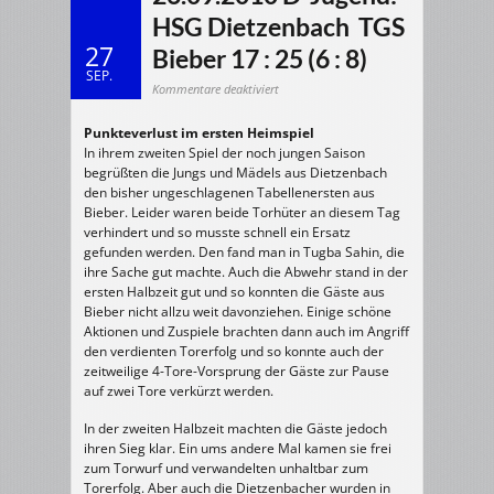
HSG Dietzenbach  TGS
27
Bieber 17 : 25 (6 : 8)
SEP.
für
Kommentare deaktiviert
26.09.2010
D-
Jugend:
Punkteverlust im ersten Heimspiel
HSG
Dietzenbach
In ihrem zweiten Spiel der noch jungen Saison
TGS
begrüßten die Jungs und Mädels aus Dietzenbach
Bieber
17
den bisher ungeschlagenen Tabellenersten aus
:
25
Bieber. Leider waren beide Torhüter an diesem Tag
(6
verhindert und so musste schnell ein Ersatz
:
8)
gefunden werden. Den fand man in Tugba Sahin, die
ihre Sache gut machte. Auch die Abwehr stand in der
ersten Halbzeit gut und so konnten die Gäste aus
Bieber nicht allzu weit davonziehen. Einige schöne
Aktionen und Zuspiele brachten dann auch im Angriff
den verdienten Torerfolg und so konnte auch der
zeitweilige 4-Tore-Vorsprung der Gäste zur Pause
auf zwei Tore verkürzt werden.
In der zweiten Halbzeit machten die Gäste jedoch
ihren Sieg klar. Ein ums andere Mal kamen sie frei
zum Torwurf und verwandelten unhaltbar zum
Torerfolg. Aber auch die Dietzenbacher wurden in