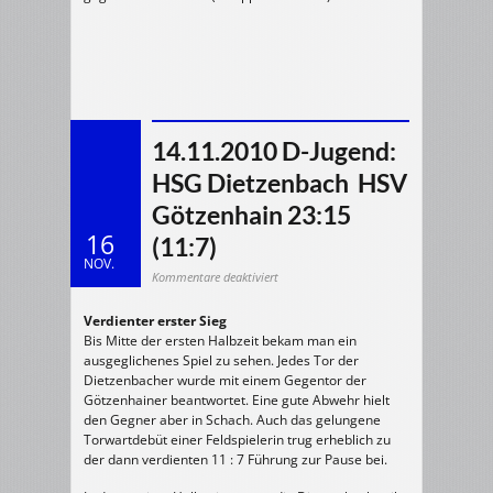
14.11.2010 D-Jugend:
HSG Dietzenbach  HSV
Götzenhain 23:15
16
(11:7)
NOV.
für
Kommentare deaktiviert
14.11.2010
D-
Jugend:
Verdienter erster Sieg
HSG
Dietzenbach
Bis Mitte der ersten Halbzeit bekam man ein
HSV
ausgeglichenes Spiel zu sehen. Jedes Tor der
Götzenhain
23:15
Dietzenbacher wurde mit einem Gegentor der
(11:7)
Götzenhainer beantwortet. Eine gute Abwehr hielt
den Gegner aber in Schach. Auch das gelungene
Torwartdebüt einer Feldspielerin trug erheblich zu
der dann verdienten 11 : 7 Führung zur Pause bei.