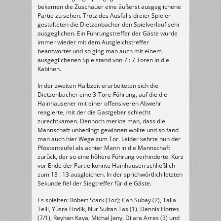
TG
bekamen die Zuschauer eine äußerst ausgeglichene
Hainhausen
13:14
Partie zu sehen. Trotz des Ausfalls dreier Spieler
(7:7)
gestalteten die Dietzenbacher den Spielverlauf sehr
ausgeglichen. Ein Führungstreffer der Gäste wurde
immer wieder mit dem Ausgleichstreffer
beantwortet und so ging man auch mit einem
ausgeglichenen Spielstand von 7 : 7 Toren in die
Kabinen.
In der zweiten Halbzeit erarbeiteten sich die
Dietzenbacher eine 3-Tore-Führung, auf die die
Hainhausener mit einer offensiveren Abwehr
reagierte, mit der die Gastgeber schlecht
zurechtkamen. Dennoch merkte man, dass die
Mannschaft unbedingt gewinnen wollte und so fand
man auch hier Wege zum Tor. Leider kehrte nun der
Pfostenteufel als achter Mann in die Mannschaft
zurück, der so eine höhere Führung verhinderte. Kurz
vor Ende der Partie konnte Hainhausen schließlich
zum 13 : 13 ausgleichen. In der sprichwörtlich letzten
Sekunde fiel der Siegtreffer für die Gäste.
Es spielten: Robert Stark (Tor); Can Subay (2), Talia
Telli, Yüsra Findik, Nur Sultan Tas (1), Dennis Hottes
(7/1), Reyhan Kaya, Michal Jany‚ Dilara Arras (3) und