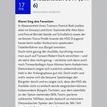
17
6)
FEB.
für
Kommentare deaktiviert
05.02.2011
D-
Jugend:
Klarer Sieg des Favoriten
TSG
Bürgel
In Abwesenheit ihres Trainers Patrick Roth (selbst
II
a.
aktiv im Einsatz) und ihrer Stammkräfte Alex Käss
K.
und Pascal Bendel (beide auf Schulfahrt) sowie der
HSG
Dietzenbach
verletzten Yüsra Findik musste die HSG D-Jugend
30
heute beim außer Konkurrenz spielenden
:
9
Tabellenführer aus Bürgel antreten.
(14
:
Doch nicht genug der Ausfälle, kurzfristig musste
6)
man auch auf Torwart Robert Stark verzichten – und
als wäre dies nicht genug – verletzte sich dann auch
noch Torwartkollegin Ayse Altintas beim Aufwärmen.
Dietzenbach zeigte sich zunächst unbeeindruckt,
hielt in der Anfangsphase gut mit. Doch mehr und
mehr setzte sich die bessere Spielanlage der
Bürgeler durch und es zeigte sich, dass die HSG die
Ausfälle nicht so einfach würde wegstecken können.
Insbesondere Bürgels Torhüter, aus dem ebenfalls
an der Spitze stehenden BOL-Team, parierte
zahlreiche 100%ter, kaufte dadurch so manchem
Dietzenbacher Spieler den Schneid ab. Mit 14:6