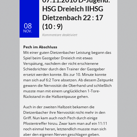
HSG Dreieich IIHSG
Dietzenbach 22 : 17
08
(10 : 9)
NOV.
für
Kommentare deaktiviert
07.11.2010
D-
Jugend:
Pech im Abschluss
HSG
Dreieich
Mit einer guten Dietzenbacher Leistung begann das
IIHSG
Dietzenbach
Spiel beim Gastgeber Dreieich mit etwas
22
:
Verspätung, nachdem der nicht erschienene
17
(10
Schiedsrichter durch den Trainer der Gastgeber
:
ersetzt werden konnte. Bis zur 10. Minute konnte
9)
man sich auf 6:2 Tore absetzen. Ab diesem Zeitpunkt
gewann die Nervosität die Oberhand und schließlich
musste man mit einem unglücklichen 1-Tore-
Rückstand in die Halbzeitpause gehen.
Auch in der zweiten Halbzeit bekamen die
Dietzenbacher ihre Nervosität nicht mehr in den
Griff. Nun kam auch noch Pech durch einige
Pfostentreffer hinzu. Zwar kam man auf ein 11:11
noch einmal heran, letztendlich musste man sich
aber den eigenen Nerven geschlagen geben.