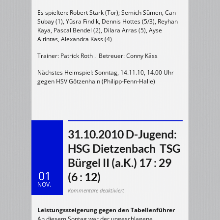
Es spielten: Robert Stark (Tor); Semich Sümen, Can
Subay (1), Yüsra Findik, Dennis Hottes (5/3), Reyhan
Kaya, Pascal Bendel (2), Dilara Arras (5), Ayse
Altintas, Alexandra Käss (4)
Trainer: Patrick Roth . Betreuer: Conny Käss
Nächstes Heimspiel: Sonntag, 14.11.10, 14.00 Uhr
gegen HSV Götzenhain (Philipp-Fenn-Halle)
31.10.2010 D-Jugend:
HSG Dietzenbach  TSG
Bürgel II (a.K.) 17 : 29
01
(6 : 12)
NOV.
für
Kommentare deaktiviert
31.10.2010
D-
Jugend:
Leistungssteigerung gegen den Tabellenführer
HSG
Dietzenbach
An diesem Sontag war der ungeschlagene