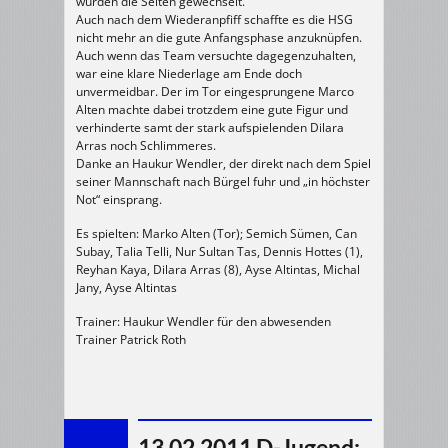
wurden die Seiten gewechselt.
Auch nach dem Wiederanpfiff schaffte es die HSG
nicht mehr an die gute Anfangsphase anzuknüpfen.
Auch wenn das Team versuchte dagegenzuhalten,
war eine klare Niederlage am Ende doch
unvermeidbar. Der im Tor eingesprungene Marco
Alten machte dabei trotzdem eine gute Figur und
verhinderte samt der stark aufspielenden Dilara
Arras noch Schlimmeres.
Danke an Haukur Wendler, der direkt nach dem Spiel
seiner Mannschaft nach Bürgel fuhr und „in höchster
Not“ einsprang.
Es spielten: Marko Alten (Tor); Semich Sümen, Can
Subay, Talia Telli, Nur Sultan Tas, Dennis Hottes (1),
Reyhan Kaya, Dilara Arras (8), Ayse Altintas, Michal
Jany, Ayse Altintas
Trainer: Haukur Wendler für den abwesenden
Trainer Patrick Roth
13.02.2011 D-Jugend: