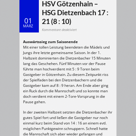
HSV Götzenhain –
HSG Dietzenbach 17 :
01
21 (8 : 10)
MÄRZ
für
Kommentare deaktiviert
27.02.2011
D-
Jugend:
Auswärtssieg zum Saisonende
HSV
Götzenhain
Mit einer tollen Leistung beendeten die Mädels und
–
HSG
Jungs ihre letzte gemeinsame Saison. In der 1.
Dietzenbach
17
Halbzeit dominierten die Dietzenbacher 15 Minuten
:
21
lang das Geschehen. Fünf Minuten vor der Pause
(8
führte man hochverdient mit 5 : 9 Toren beim
:
10)
Gastgeber in Götzenhain. Zu diesem Zeitpunkt riss
der Spielfaden bei den Dietzenbachern und die
Gastgeber kam auf 8 : 9 heran. Am Ende aber ging
ein Ruck durch die Mannschaft und so konnte man
doch verdient mit einem 2-Tore-Vorsprung in die
Pause gehen.
In der zweiten Halbzeit setzten die Dietzenbacher ihr
gutes Spiel fort und ließen die Gastgeber nur noch
einmal kurz beim Stand von 14 : 16 an einem evtl.
möglichen Punktgewinn schnuppern. Schnell hatte
die Mannschaft sich aber wieder gefangen und