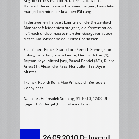
Angriff schloss man oft zu übereilt ab. Die 1.
Halbzeit, die nur sehr schleppend begann, beendete
man jedoch mit einer knappen Führung.
In der zweiten Halbzeit konnte sich die Dietzenbach
Mannschaft leider nicht steigern, die Konzentration
ließ nach und so musste man den Gastgebern auch
dieses Mal wieder beide Punkte überlassen..
Es spielten: Robert Stark (Tor); Semich Sümen, Can
Subay, Talia Telli, Yüsra Findile, Dennis Hottes (4),
Reyhan Kaya, Michal Jany, Pascal Bendel (3/1), Dilara
Arras (1), Alexandra Käss, Nur Sultan Tas, Ayse
Altintas
Trainer: Patrick Roth, Max Prinzwald Betreuer:
Conny Käss
Nächstes Heimspiel: Sonntag, 31.10.10, 12:00 Uhr
gegen TGS Bürgel (Philipp-Fenn-Halle)
26.09.2010 D-Jugend: