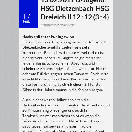
HSG Dietzenbach  HSG
17
Dreieich II 12 : 12 (3 : 4)
FEB.
für
Kommentare deaktiviert
13.02.2011
D-
Jugend:
Hochverdienter Punktgewinn
HSG
Dietzenbach
In einer torarmen Begegnung präsentierten sich die
HSG
Dietzenbacher zwei Halbzeiten lang sehr
Dreieich
II
konzentriert. Besonders die gute Abwehrarbeit ist
12
:
hier hervorzuheben. Im Angriff zeigte man aber
12
leider anfangs Schwächen im Abschluss und
(3
:
scheiterte ein ums andere Mal entweder am Pfosten
4)
oder am Fuß des gegnerischen Torwarts. So dauerte
es acht Minuten, bis in dieser Partie überhaupt das
erste Tor fiel und man sich mit einem 3:4 für die
Gäste in der Halbzeitpause in die Kabinen begab.
Auch in der zweiten Halbzeit spielten die
Dietzenbacher konzentriert weiter. Die Abwehr stand
20 Minuten lang wieder gut und auch im
Torabschluss war man sicherer. Auch wenn die
Gäste aus Dreieich ein paar Mal mit zwei Toren
davonzogen, so bewies an diesem Tag die
Mannschaft eine tolle Moral, steckte nicht auf und