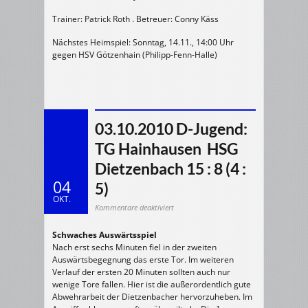
Trainer: Patrick Roth . Betreuer: Conny Käss
Nächstes Heimspiel: Sonntag, 14.11., 14:00 Uhr
gegen HSV Götzenhain (Philipp-Fenn-Halle)
03.10.2010 D-Jugend:
TG Hainhausen  HSG
Dietzenbach 15 : 8 (4 :
04
5)
OKT.
für
Kommentare deaktiviert
03.10.2010
D-
Jugend:
Schwaches Auswärtsspiel
TG
Hainhausen
Nach erst sechs Minuten fiel in der zweiten
HSG
Auswärtsbegegnung das erste Tor. Im weiteren
Dietzenbach
15
Verlauf der ersten 20 Minuten sollten auch nur
:
8
wenige Tore fallen. Hier ist die außerordentlich gute
(4
Abwehrarbeit der Dietzenbacher hervorzuheben. Im
:
5)