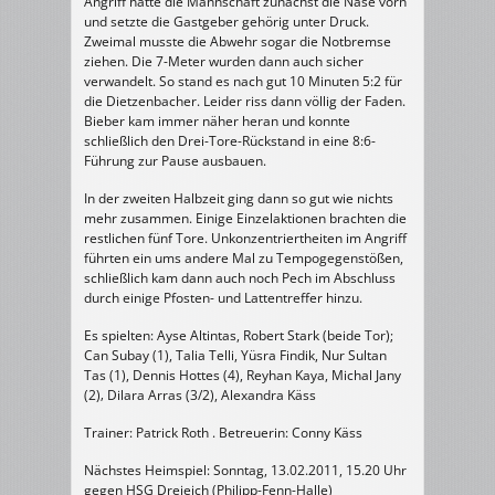
Angriff hatte die Mannschaft zunächst die Nase vorn
und setzte die Gastgeber gehörig unter Druck.
Zweimal musste die Abwehr sogar die Notbremse
ziehen. Die 7-Meter wurden dann auch sicher
verwandelt. So stand es nach gut 10 Minuten 5:2 für
die Dietzenbacher. Leider riss dann völlig der Faden.
Bieber kam immer näher heran und konnte
schließlich den Drei-Tore-Rückstand in eine 8:6-
Führung zur Pause ausbauen.
In der zweiten Halbzeit ging dann so gut wie nichts
mehr zusammen. Einige Einzelaktionen brachten die
restlichen fünf Tore. Unkonzentriertheiten im Angriff
führten ein ums andere Mal zu Tempogegenstößen,
schließlich kam dann auch noch Pech im Abschluss
durch einige Pfosten- und Lattentreffer hinzu.
Es spielten: Ayse Altintas, Robert Stark (beide Tor);
Can Subay (1), Talia Telli, Yüsra Findik, Nur Sultan
Tas (1), Dennis Hottes (4), Reyhan Kaya, Michal Jany
(2)‚ Dilara Arras (3/2), Alexandra Käss
Trainer: Patrick Roth . Betreuerin: Conny Käss
Nächstes Heimspiel: Sonntag, 13.02.2011, 15.20 Uhr
gegen HSG Dreieich (Philipp-Fenn-Halle)