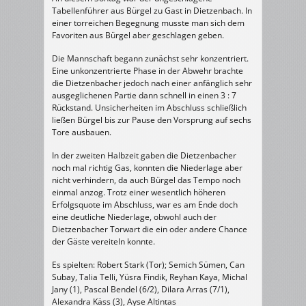
TSG
Tabellenführer aus Bürgel zu Gast in Dietzenbach. In
Bürgel
II
einer torreichen Begegnung musste man sich dem
(a.K.)
17
Favoriten aus Bürgel aber geschlagen geben.
:
29
(6
Die Mannschaft begann zunächst sehr konzentriert.
:
12)
Eine unkonzentrierte Phase in der Abwehr brachte
die Dietzenbacher jedoch nach einer anfänglich sehr
ausgeglichenen Partie dann schnell in einen 3 : 7
Rückstand. Unsicherheiten im Abschluss schließlich
ließen Bürgel bis zur Pause den Vorsprung auf sechs
Tore ausbauen.
In der zweiten Halbzeit gaben die Dietzenbacher
noch mal richtig Gas, konnten die Niederlage aber
nicht verhindern, da auch Bürgel das Tempo noch
einmal anzog. Trotz einer wesentlich höheren
Erfolgsquote im Abschluss, war es am Ende doch
eine deutliche Niederlage, obwohl auch der
Dietzenbacher Torwart die ein oder andere Chance
der Gäste vereiteln konnte.
Es spielten: Robert Stark (Tor); Semich Sümen, Can
Subay, Talia Telli, Yüsra Findik, Reyhan Kaya, Michal
Jany (1), Pascal Bendel (6/2), Dilara Arras (7/1),
Alexandra Käss (3), Ayse Altintas