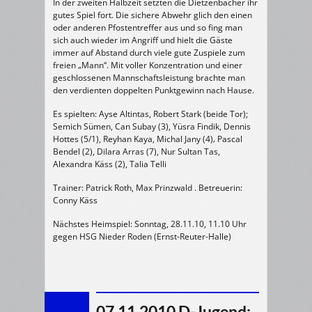
In der zweiten Halbzeit setzten die Dietzenbacher ihr
gutes Spiel fort. Die sichere Abwehr glich den einen
oder anderen Pfostentreffer aus und so fing man
sich auch wieder im Angriff und hielt die Gäste
immer auf Abstand durch viele gute Zuspiele zum
freien „Mann“. Mit voller Konzentration und einer
geschlossenen Mannschaftsleistung brachte man
den verdienten doppelten Punktgewinn nach Hause.
Es spielten: Ayse Altintas, Robert Stark (beide Tor);
Semich Sümen, Can Subay (3), Yüsra Findik, Dennis
Hottes (5/1), Reyhan Kaya, Michal Jany (4)‚ Pascal
Bendel (2), Dilara Arras (7), Nur Sultan Tas,
Alexandra Käss (2), Talia Telli
Trainer: Patrick Roth, Max Prinzwald . Betreuerin:
Conny Käss
Nächstes Heimspiel: Sonntag, 28.11.10, 11.10 Uhr
gegen HSG Nieder Roden (Ernst-Reuter-Halle)
07.11.2010 D-Jugend: