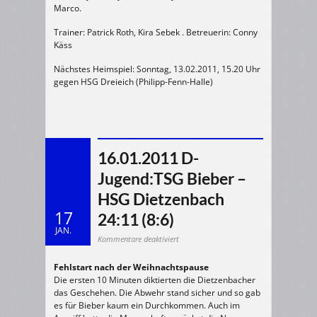
Marco.
Trainer: Patrick Roth, Kira Sebek . Betreuerin: Conny
Käss
Nächstes Heimspiel: Sonntag, 13.02.2011, 15.20 Uhr
gegen HSG Dreieich (Philipp-Fenn-Halle)
16.01.2011 D-
Jugend:TSG Bieber –
HSG Dietzenbach
17
24:11 (8:6)
JAN.
für
Kommentare deaktiviert
16.01.2011
D-
Jugend:TSG
Fehlstart nach der Weihnachtspause
Bieber
–
Die ersten 10 Minuten diktierten die Dietzenbacher
HSG
Dietzenbach
das Geschehen. Die Abwehr stand sicher und so gab
24:11
(8:6)
es für Bieber kaum ein Durchkommen. Auch im