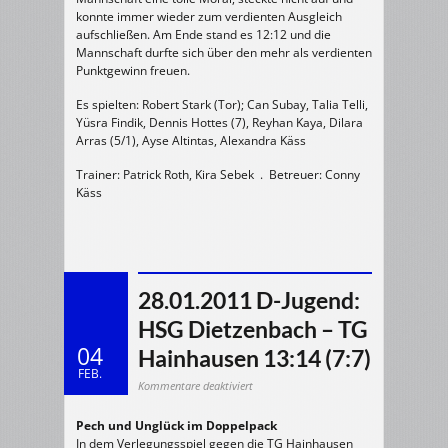
konnte immer wieder zum verdienten Ausgleich
aufschließen. Am Ende stand es 12:12 und die
Mannschaft durfte sich über den mehr als verdienten
Punktgewinn freuen.
Es spielten: Robert Stark (Tor); Can Subay, Talia Telli,
Yüsra Findik, Dennis Hottes (7), Reyhan Kaya, Dilara
Arras (5/1), Ayse Altintas, Alexandra Käss
Trainer: Patrick Roth, Kira Sebek . Betreuer: Conny
Käss
28.01.2011 D-Jugend:
HSG Dietzenbach – TG
04
Hainhausen 13:14 (7:7)
FEB.
für
Kommentare deaktiviert
28.01.2011
D-
Jugend:
Pech und Unglück im Doppelpack
HSG
Dietzenbach
In dem Verlegungsspiel gegen die TG Hainhausen
–