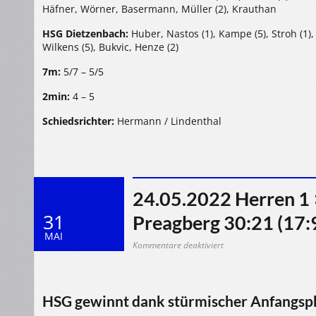
Häfner, Wörner, Basermann, Müller (2), Krauthan
HSG Dietzenbach:
Huber, Nastos (1), Kampe (5), Stroh (1)
Wilkens (5), Bukvic, Henze (2)
7m:
5/7 – 5/5
2min:
4 – 5
Schiedsrichter:
Hermann / Lindenthal
24.05.2022 Herren 1
31
Preagberg 30:21 (17:
MAI
für
Kommentare deaktiviert
24.05.2022
Herren
1
>
HSG
Dietzenbach
HSG gewinnt dank stürmischer Anfangsph
–
HSG
Preagberg