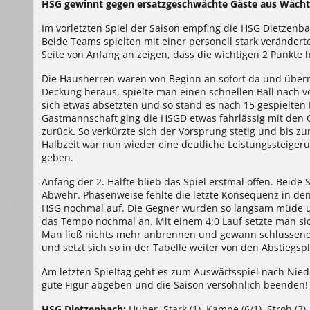
HSG gewinnt gegen ersatzgeschwächte Gäste aus Wächt
>
HSG
Dietzenbach
Im vorletzten Spiel der Saison empfing die HSG Dietzenba
–
TV
Beide Teams spielten mit einer personell stark veränder
Wächtersbach
36:28
Seite von Anfang an zeigen, dass die wichtigen 2 Punkte h
(17:14)
Die Hausherren waren von Beginn an sofort da und über
Deckung heraus, spielte man einen schnellen Ball nach v
sich etwas absetzten und so stand es nach 15 gespielten 
Gastmannschaft ging die HSGD etwas fahrlässig mit den
zurück. So verkürzte sich der Vorsprung stetig und bis zu
Halbzeit war nun wieder eine deutliche Leistungssteigeru
geben.
Anfang der 2. Hälfte blieb das Spiel erstmal offen. Beide S
Abwehr. Phasenweise fehlte die letzte Konsequenz in den 
HSG nochmal auf. Die Gegner wurden so langsam müde u
das Tempo nochmal an. Mit einem 4:0 Lauf setzte man si
Man ließ nichts mehr anbrennen und gewann schlussendli
und setzt sich so in der Tabelle weiter von den Abstiegsp
Am letzten Spieltag geht es zum Auswärtsspiel nach Nied
gute Figur abgeben und die Saison versöhnlich beenden!
HSG Dietzenbach:
Huber, Stark (1), Kampe (6/1), Stroh (3),