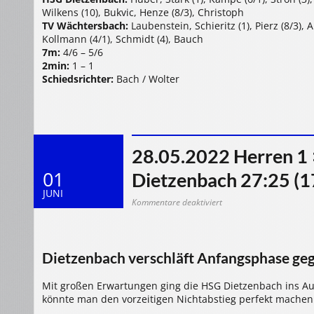
Wilkens (10), Bukvic, Henze (8/3), Christoph
TV Wächtersbach:
Laubenstein, Schieritz (1), Pierz (8/3), A
Kollmann (4/1), Schmidt (4), Bauch
7m:
4/6 – 5/6
2min:
1 – 1
Schiedsrichter:
Bach / Wolter
28.05.2022 Herren 1 
01
Dietzenbach 27:25 (1
JUNI
für
Kommentare deaktiviert
28.05.2022
Herren
1
>
TV
Gelnhausen
Dietzenbach verschläft Anfangsphase ge
III
–
HSG
Dietzenbach
Mit großen Erwartungen ging die HSG Dietzenbach ins Au
27:25
(17:10)
könnte man den vorzeitigen Nichtabstieg perfekt machen