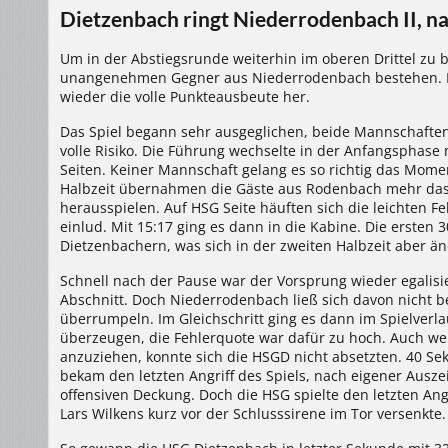
Dietzenbach
Dietzenbach ringt Niederrodenbach II, na
–
TGS
Niederrodenbach
II
Um in der Abstiegsrunde weiterhin im oberen Drittel zu
32:31
(15:17)
unangenehmen Gegner aus Niederrodenbach bestehen. N
wieder die volle Punkteausbeute her.
Das Spiel begann sehr ausgeglichen, beide Mannschaften
volle Risiko. Die Führung wechselte in der Anfangsphase
Seiten. Keiner Mannschaft gelang es so richtig das Mome
Halbzeit übernahmen die Gäste aus Rodenbach mehr das
herausspielen. Auf HSG Seite häuften sich die leichten 
einlud. Mit 15:17 ging es dann in die Kabine. Die ersten
Dietzenbachern, was sich in der zweiten Halbzeit aber än
Schnell nach der Pause war der Vorsprung wieder egalisier
Abschnitt. Doch Niederrodenbach ließ sich davon nicht b
überrumpeln. Im Gleichschritt ging es dann im Spielverl
überzeugen, die Fehlerquote war dafür zu hoch. Auch w
anzuziehen, konnte sich die HSGD nicht absetzten. 40 Se
bekam den letzten Angriff des Spiels, nach eigener Auszei
offensiven Deckung. Doch die HSG spielte den letzten An
Lars Wilkens kurz vor der Schlusssirene im Tor versenkte.