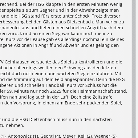
sprechend. Bei der HSG klappte in den ersten Minuten wenig
oder spielte sie zum Gegner und in der Abwehr zeigte man
und die HSG stand fürs erste unter Schock. Trotz diverser
erbesserung bei den Gästen aus Dietzenbach. Man verlor zu
 gnadenlos aus und liefen einen schnellen Angriff nach dem
Toren zurück und an einen Sieg war kaum noch mehr zu
e. Kurz vor der Pause gab es allerdings nochmal ein kleines
ungene Aktionen in Angriff und Abwehr und es gelang den
TV Gelnhausen versuchte das Spiel zu kontrollieren und die
nbacher allerdings wollten den Schwung aus den letzten
leicht doch noch einen unerwarteten Sieg einzufahren. Mit
und die Stimmung auf dem Feld angespannter. Denn die HSG
beren und schnellen Handball. Kurz vor Schluss hat die
 der 59. Minute nur noch 26:25 für die Heimmannschaft stand.
en nah und lag auch in der Luft. Doch eine Zeitstrafe
en den Vorsprung, in einem am Ende sehr packenden Spiel,
hert und die HSG Dietzenbach muss nun in den nächsten
h zu nehmen.
1), Antonowicz (1), Georgi (4), Meyer, Keil (2), Wagner (5),