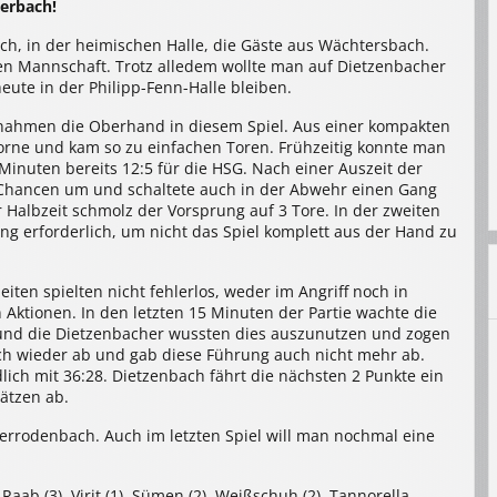
erbach!
ch, in der heimischen Halle, die Gäste aus Wächtersbach.
ten Mannschaft. Trotz alledem wollte man auf Dietzenbacher
eute in der Philipp-Fenn-Halle bleiben.
nahmen die Oberhand in diesem Spiel. Aus einer kompakten
orne und kam so zu einfachen Toren. Frühzeitig konnte man
Minuten bereits 12:5 für die HSG. Nach einer Auszeit der
 Chancen um und schaltete auch in der Abwehr einen Gang
r Halbzeit schmolz der Vorsprung auf 3 Tore. In der zweiten
ng erforderlich, um nicht das Spiel komplett aus der Hand zu
eiten spielten nicht fehlerlos, weder im Angriff noch in
Aktionen. In den letzten 15 Minuten der Partie wachte die
nd die Dietzenbacher wussten dies auszunutzen und zogen
ch wieder ab und gab diese Führung auch nicht mehr ab.
ch mit 36:28. Dietzenbach fährt die nächsten 2 Punkte ein
lätzen ab.
errodenbach. Auch im letzten Spiel will man nochmal eine
 Raab (3), Virit (1), Sümen (2), Weißschuh (2), Tannorella,