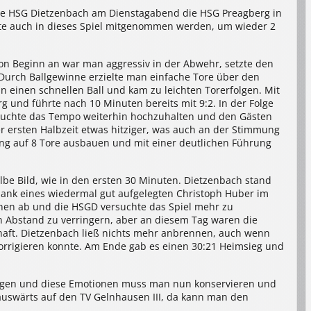
ie HSG Dietzenbach am Dienstagabend die HSG Preagberg in
lte auch in dieses Spiel mitgenommen werden, um wieder 2
on Beginn an war man aggressiv in der Abwehr, setzte den
 Durch Ballgewinne erzielte man einfache Tore über den
n einen schnellen Ball und kam zu leichten Torerfolgen. Mit
und führte nach 10 Minuten bereits mit 9:2. In der Folge
rsuchte das Tempo weiterhin hochzuhalten und den Gästen
r ersten Halbzeit etwas hitziger, was auch an der Stimmung
rung auf 8 Tore ausbauen und mit einer deutlichen Führung
lbe Bild, wie in den ersten 30 Minuten. Dietzenbach stand
 dank eines wiedermal gut aufgelegten Christoph Huber im
chen ab und die HSGD versuchte das Spiel mehr zu
n Abstand zu verringern, aber an diesem Tag waren die
haft. Dietzenbach ließ nichts mehr anbrennen, auch wenn
rrigieren konnte. Am Ende gab es einen 30:21 Heimsieg und
tragen und diese Emotionen muss man nun konservieren und
n auswärts auf den TV Gelnhausen III, da kann man den