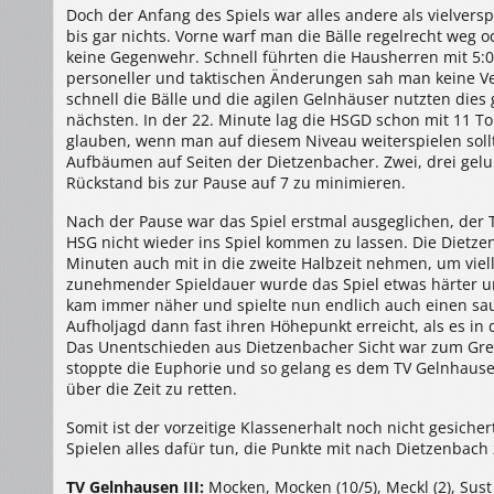
Doch der Anfang des Spiels war alles andere als vielver
bis gar nichts. Vorne warf man die Bälle regelrecht weg 
keine Gegenwehr. Schnell führten die Hausherren mit 5:0 
personeller und taktischen Änderungen sah man keine V
schnell die Bälle und die agilen Gelnhäuser nutzten dies
nächsten. In der 22. Minute lag die HSGD schon mit 11 
glauben, wenn man auf diesem Niveau weiterspielen sollt
Aufbäumen auf Seiten der Dietzenbacher. Zwei, drei gel
Rückstand bis zur Pause auf 7 zu minimieren.
Nach der Pause war das Spiel erstmal ausgeglichen, der 
HSG nicht wieder ins Spiel kommen zu lassen. Die Dietze
Minuten auch mit in die zweite Halbzeit nehmen, um viel
zunehmender Spieldauer wurde das Spiel etwas härter 
kam immer näher und spielte nun endlich auch einen sau
Aufholjagd dann fast ihren Höhepunkt erreicht, als es in
Das Unentschieden aus Dietzenbacher Sicht war zum Greif
stoppte die Euphorie und so gelang es dem TV Gelnhaus
über die Zeit zu retten.
Somit ist der vorzeitige Klassenerhalt noch nicht gesic
Spielen alles dafür tun, die Punkte mit nach Dietzenbac
TV Gelnhausen III:
Mocken, Mocken (10/5), Meckl (2), Sust (