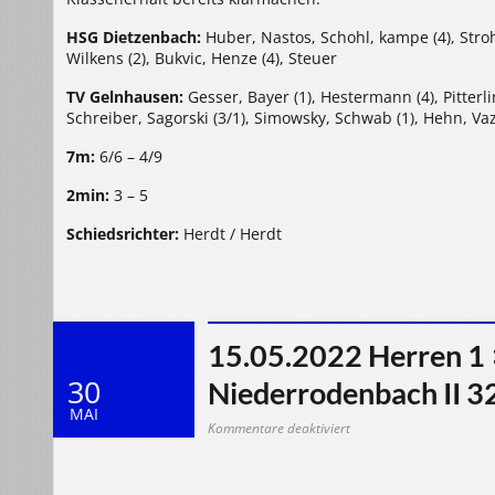
HSG Dietzenbach:
Huber, Nastos, Schohl, kampe (4), Stroh
Wilkens (2), Bukvic, Henze (4), Steuer
TV Gelnhausen:
Gesser, Bayer (1), Hestermann (4), Pitterl
Schreiber, Sagorski (3/1), Simowsky, Schwab (1), Hehn, Va
7m:
6/6 – 4/9
2min:
3 – 5
Schiedsrichter:
Herdt / Herdt
15.05.2022 Herren 1
30
Niederrodenbach II 3
MAI
für
Kommentare deaktiviert
15.05.2022
Herren
1
>
HSG