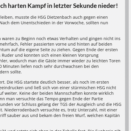
ch harten Kampf in letzter Sekunde nieder!
 bleiben, musste die HSG Dietzenbach auch gegen einen
ach dem Unentschieden in der Vorwoche, sollten nun
 waren zu Beginn noch etwas Verhalten und gingen nicht ins
 mehrfach, Fehler passierten vorne und hinten auf beiden
ntum auf die eigene Seite zu ziehen. Gegen Ende der ersten
 Ruder und konnten sich einen kleinen Vorsprung
Fehler, wodurch man die Gäste immer wieder zu leichten Toren
 30 Minuten liefen noch sehr durchwachsen bei den
dern sollte.
t. Die HSG startete deutlich besser, als noch im ersten
eeindrucken und ließ sich von einer stürmischen HSG nicht
auf weiter. Keine der beiden Mannschaften konnte wirklich
enn man versuchte das Tempo gegen Ende der Partie
kunden vor Schluss gelang der TGS der Ausgleich und die HSG
t. Niederrodenbach versuchte es, trotz Unterzahl, mit einer
griff sauber aus und bekam den freien Wurf, welchen Kapitän