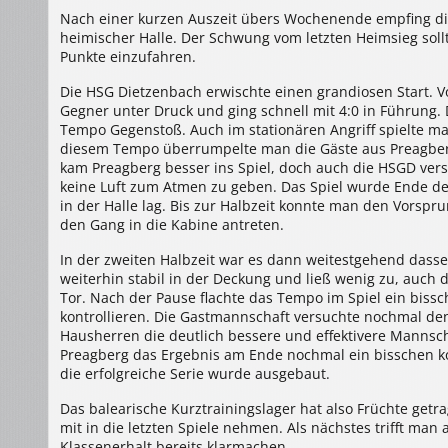
30:21
Nach einer kurzen Auszeit übers Wochenende empfing d
(17:9)
heimischer Halle. Der Schwung vom letzten Heimsieg sol
Punkte einzufahren.
Die HSG Dietzenbach erwischte einen grandiosen Start. V
Gegner unter Druck und ging schnell mit 4:0 in Führung.
Tempo Gegenstoß. Auch im stationären Angriff spielte ma
diesem Tempo überrumpelte man die Gäste aus Preagberg 
kam Preagberg besser ins Spiel, doch auch die HSGD ve
keine Luft zum Atmen zu geben. Das Spiel wurde Ende de
in der Halle lag. Bis zur Halbzeit konnte man den Vorsp
den Gang in die Kabine antreten.
In der zweiten Halbzeit war es dann weitestgehend dasse
weiterhin stabil in der Deckung und ließ wenig zu, auch
Tor. Nach der Pause flachte das Tempo im Spiel ein biss
kontrollieren. Die Gastmannschaft versuchte nochmal de
Hausherren die deutlich bessere und effektivere Mannsc
Preagberg das Ergebnis am Ende nochmal ein bisschen ko
die erfolgreiche Serie wurde ausgebaut.
Das balearische Kurztrainingslager hat also Früchte ge
mit in die letzten Spiele nehmen. Als nächstes trifft ma
Klassenerhalt bereits klarmachen.