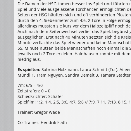
Die Damen der HSG kamen besser ins Spiel und führten na
Spiel und viele ausgelassene Torchancen ermöglichten de
Seiten der HSG häuften sich und oft verhinderten Pfoste
durch den 4. Siebenmeter zum 4:6. 2 Tore in Folge ermög
allerdings mussten sie kurz vor dem Halbzeitpfiff noch 
Auch nach dem Seitenwechsel verlief das Spiel, begüns
ausgeglichen. Erst nach 40 Minuten setzten sich die Kreis
Minute verflachte das Spiel wieder und keine Mannschaft 
55. Minute nutzen beide Mannschaften noch einmal die
jeweils noch 2 Tore erzielen. Hainhausen konnte mit dem 
niedrig aus.
Es spielten:
Sabrina Holzmann, Laura Schmitt (Tor); Aileen
Mündl 1, Tram Nguyen, Sandra Demelt 3, Tamara Stadter 
7m: 6/5 – 4/0
Zeitstrafen: 0 – 0
Schiedsrichter: Schäfer
Spielfilm: 1:2, 1:4, 2:5, 3:6, 4:7, 5:8 // 7:9, 7:11, 7:13, 8:15, 
Trainer: Gregor Wade
Co-Trainer: Hendrik Flath