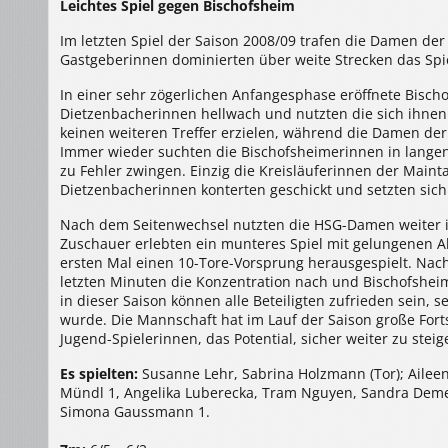
Leichtes Spiel gegen Bischofsheim
>
HSG
Dietzenbach
Im letzten Spiel der Saison 2008/09 trafen die Damen de
–
TS
Gastgeberinnen dominierten über weite Strecken das Spi
Bischofheim
26
:
In einer sehr zögerlichen Anfangesphase eröffnete Bisch
14
(12
Dietzenbacherinnen hellwach und nutzten die sich ihnen
:
5)
keinen weiteren Treffer erzielen, während die Damen der
Immer wieder suchten die Bischofsheimerinnen in langen 
zu Fehler zwingen. Einzig die Kreisläuferinnen der Mainta
Dietzenbacherinnen konterten geschickt und setzten sich 
Nach dem Seitenwechsel nutzten die HSG-Damen weiter i
Zuschauer erlebten ein munteres Spiel mit gelungenen A
ersten Mal einen 10-Tore-Vorsprung herausgespielt. Nach
letzten Minuten die Konzentration nach und Bischofsheim
in dieser Saison können alle Beteiligten zufrieden sein,
wurde. Die Mannschaft hat im Lauf der Saison große For
Jugend-Spielerinnen, das Potential, sicher weiter zu steig
Es spielten:
Susanne Lehr, Sabrina Holzmann (Tor); Aileen 
Mündl 1, Angelika Luberecka, Tram Nguyen, Sandra Demelt
Simona Gaussmann 1.