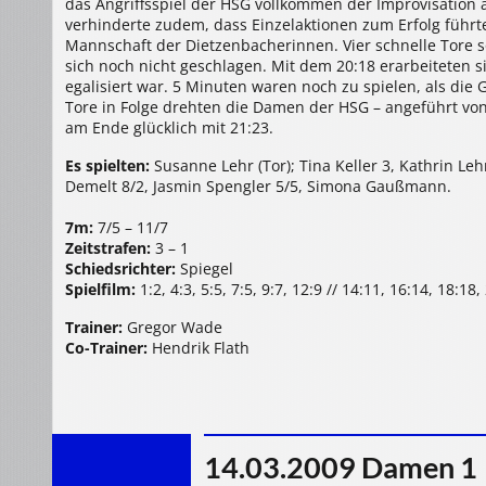
das Angriffsspiel der HSG vollkommen der Improvisation
verhinderte zudem, dass Einzelaktionen zum Erfolg führt
Mannschaft der Dietzenbacherinnen. Vier schnelle Tore 
sich noch nicht geschlagen. Mit dem 20:18 erarbeiteten si
egalisiert war. 5 Minuten waren noch zu spielen, als di
Tore in Folge drehten die Damen der HSG – angeführt vo
am Ende glücklich mit 21:23.
Es spielten:
Susanne Lehr (Tor); Tina Keller 3, Kathrin L
Demelt 8/2, Jasmin Spengler 5/5, Simona Gaußmann.
7m:
7/5 – 11/7
Zeitstrafen:
3 – 1
Schiedsrichter:
Spiegel
Spielfilm:
1:2, 4:3, 5:5, 7:5, 9:7, 12:9 // 14:11, 16:14, 18:18
Trainer:
Gregor Wade
Co-Trainer:
Hendrik Flath
14.03.2009 Damen 1 