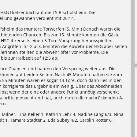
r HSG Dietzenbach auf die TS Bischofsheim. Die
el und gewannen verdient mit 26:14.
ofsheim das muntere Torwerfen (5. Min.) Danach waren die
 bietenden Chancen. Bis zur 15. Minute konnten die Gäste
 HSG ihrerseits einen 5-Tore-Vorsprung herausspielten.
Angriffen ihr Glück, konnten die Abwehr der HSG aber selten
lerinnen stellten die Abwehr öfter vor Probleme. Die
bis zur Halbzeit auf 12:5 ab.
hre Chancen und bauten den Vorsprung weiter aus. Die
ktionen auf beiden Seiten. Nach 45 Minuten hatten sie zum
 55 Minuten waren es sogar 13 Tore, doch dann lies in den
 korrigierte das Ergebnis ein wenig. Über das Abschneiden
 selbst wenn der eine oder andere Punkt unnötig verschenkt
tschritte gemacht und hat, auch durch die nachrückenden A-
ern.
Milner, Tina Keller 1, Kathrin Lehr 4, Nadine Lang 6/3, Nina
 1, Tamara Stadter 2, Eda Subay 4/2, Carolin Rotter 6,