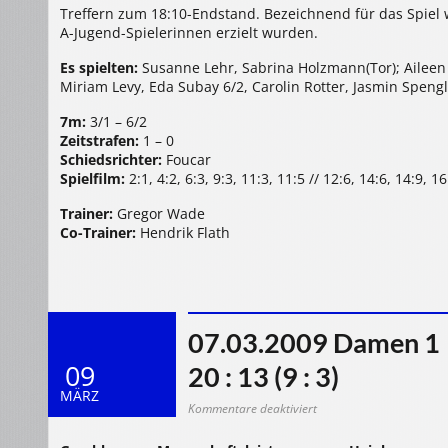
Treffern zum 18:10-Endstand. Bezeichnend für das Spiel 
A-Jugend-Spielerinnen erzielt wurden.
Es spielten:
Susanne Lehr, Sabrina Holzmann(Tor); Aileen 
Miriam Levy, Eda Subay 6/2, Carolin Rotter, Jasmin Spen
7m:
3/1 – 6/2
Zeitstrafen:
1 – 0
Schiedsrichter:
Foucar
Spielfilm:
2:1, 4:2, 6:3, 9:3, 11:3, 11:5 // 12:6, 14:6, 14:9, 1
Trainer:
Gregor Wade
Co-Trainer:
Hendrik Flath
07.03.2009 Damen 1 
09
20 : 13 (9 : 3)
MÄRZ
für
Kommentare deaktiviert
07.03.2009
Damen
1