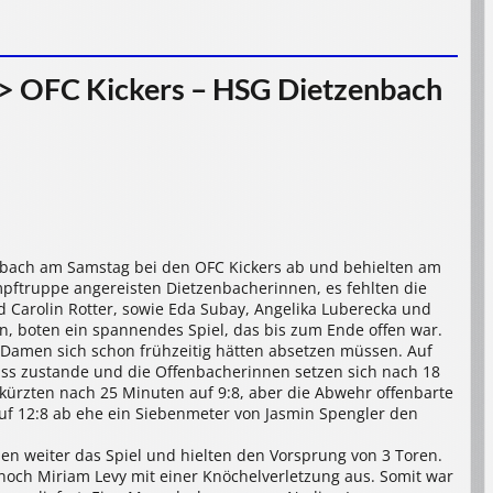
> OFC Kickers – HSG Dietzenbach
nbach am Samstag bei den OFC Kickers ab und behielten am
mpftruppe angereisten Dietzenbacherinnen, es fehlten die
d Carolin Rotter, sowie Eda Subay, Angelika Luberecka und
en, boten ein spannendes Spiel, das bis zum Ende offen war.
Damen sich schon frühzeitig hätten absetzen müssen. Auf
luss zustande und die Offenbacherinnen setzen sich nach 18
kürzten nach 25 Minuten auf 9:8, aber die Abwehr offenbarte
f 12:8 ab ehe ein Siebenmeter von Jasmin Spengler den
 weiter das Spiel und hielten den Vorsprung von 3 Toren.
noch Miriam Levy mit einer Knöchelverletzung aus. Somit war