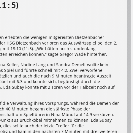
1 : 5)
en erlebten die wenigen mitgereisten Dietzenbacher
r HSG Dietzenbach verloren das Auswärtsspiel bei den 2.
mit 18:10 (11:5). „Wir hätten noch stundenlang
tten erreichen können.“ sagte Gregor Wade hinterher.
na Keller, Nadine Lang und Sandra Demelt wollte kein
s Spiel und führte schnell mit 4:2. Zwei verworfene
tzlich und auch die nach 9 Minuten beantragte Auszeit
bel mit 6:3 und konnte sich, begünstigt durch die
. Eda Subay konnte mit 2 Toren vor der Halbzeit noch auf
f die Verwaltung ihres Vorsprungs, während die Damen der
ach 40 Minuten begann die stärkste Phase der
nschaft um Spielführerin Nina Mündl auf 14:9 verkürzen.
n Punkt aus Bruchköbel mitnehmen zu können. Eda Subay
 dies sollte auch der letzte Treffer für die
nötig und kam in den nächsten 7 Minuten mit drei weiteren