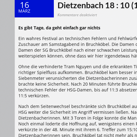
16
Dietzenbach 18 : 10 (1
MÄRZ
für
Kommentare deaktiviert
14.03.2009
Damen
1
Es gibt Tage, da geht einfach gar nichts
>
SG
Bruchköbel
Ein wahres Festival an technischen Fehlern und Fehlwürf
–
HSG
Zuschauer am Samstagabend in Bruchköbel. Die Damen de
Dietzenbach
18
Damen der SG Bruchköbel nach einer schwachen Leistung 
:
10
weiterspielen können, ohne dass wir hier irgendetwas hä
(11
:
5)
Ohne die verhinderte Tram Nguyen und die erkrankten Ti
richtiger Spielfluss aufkommen. Bruchköbel kam besser in
Siebenmeter verunsicherten die Dietzenbacherinnen zusä
brachte keine Sicherheit. Nach 20 Minuten führte Bruchkö
technischen Fehler der HSG-Damen, bis auf 11:3 absetzen
11:5 verkürzen.
Nach dem Seitenwechsel beschränkte sich Bruchköbel au
HSG weiter die Sicherheit im Angriff vermissen ließen. N
Dietzenbacherinnen. Mit 3 Toren in Folge konnte die Man
Noch einmal loderte die Hoffnung auf, wenigstens eine
verkürzte in der 48. Minute mit ihrem 6. Treffer zum 15:10,
Dietzenbacherinnen sein. Bruchköbel tat nicht mehr als 