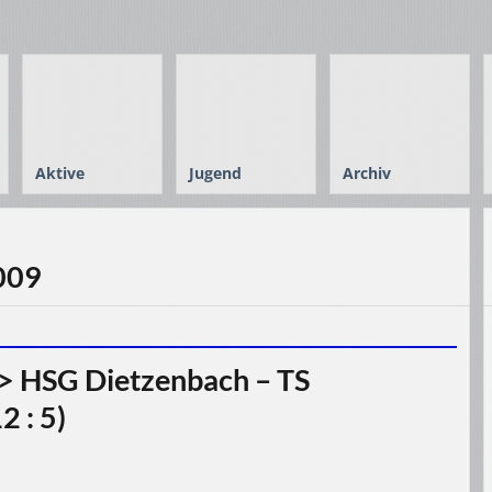
Aktive
Jugend
Archiv
2009
> HSG Dietzenbach – TS
2 : 5)