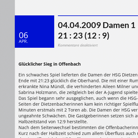
04.04.2009 Damen 1 
06
21 : 23 (12 : 9)
APR.
für
Kommentare deaktiviert
04.04.2009
Damen
1
>
OFC
Glücklicher Sieg in Offenbach
Kickers
–
HSG
Ein schwaches Spiel lieferten die Damen der HSG Dietze
Dietzenbach
21
Ende mit 21:23 glücklich die Oberhand. Die mit einer Ru
:
23
erkrankte Nina Mündl, die verhinderten Aileen Milner un
(12
Sabrina Holzmann, die zeitgleich bei der A-Jugend spielt
:
9)
Das Spiel begann sehr ausgeglichen, auch wenn die HSG-
Seiten der Dietzenbacherinnen kam kein richtiger Spielf
Minuten erstmals mit 2 Toren ab. Die Damen der HSG ver
ungeahnte Schwächen. Die Gastgeberinnen setzen sich au
Halbzeitstand von 12:9 herstellte.
Nach dem Seitenwechsel bestimmten die Offenbacherinnen
Kurz nach der Halbzeit schied zum allem Überfluss auch 