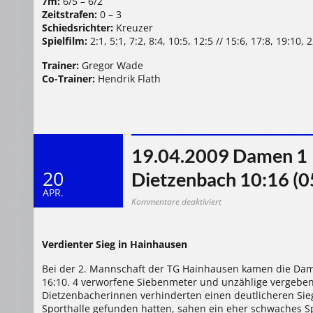
7m:
6/5 – 6/2
Zeitstrafen:
0 – 3
Schiedsrichter:
Kreuzer
Spielfilm:
2:1, 5:1, 7:2, 8:4, 10:5, 12:5 // 15:6, 17:8, 19:10,
Trainer:
Gregor Wade
Co-Trainer:
Hendrik Flath
19.04.2009 Damen 1 >
20
Dietzenbach 10:16 (0
APR.
für
Kommentare deaktiviert
19.04.2009
Damen
1
>
TG
Verdienter Sieg in Hainhausen
Hainhausen
II
Bei der 2. Mannschaft der TG Hainhausen kamen die Da
HSG
Dietzenbach
16:10. 4 verworfene Siebenmeter und unzählige vergebe
10:16
(05:08)
Dietzenbacherinnen verhinderten einen deutlicheren Sie
Sporthalle gefunden hatten, sahen ein eher schwaches Sp