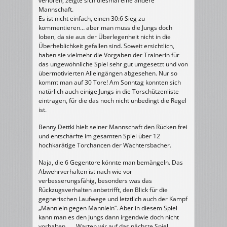
verloren, zeigte sich diesmal eine andere
Mannschaft.
Es ist nicht einfach, einen 30:6 Sieg zu
kommentieren… aber man muss die Jungs doch
loben, da sie aus der Überlegenheit nicht in die
Überheblichkeit gefallen sind. Soweit ersichtlich,
haben sie vielmehr die Vorgaben der Trainerin für
das ungewöhnliche Spiel sehr gut umgesetzt und von
übermotivierten Alleingängen abgesehen. Nur so
kommt man auf 30 Tore! Am Sonntag konnten sich
natürlich auch einige Jungs in die Torschützenliste
eintragen, für die das noch nicht unbedingt die Regel
ist.
Benny Dettki hielt seiner Mannschaft den Rücken frei
und entschärfte im gesamten Spiel über 12
hochkarätige Torchancen der Wächtersbacher.
Naja, die 6 Gegentore könnte man bemängeln. Das
Abwehrverhalten ist nach wie vor
verbesserungsfähig, besonders was das
Rückzugsverhalten anbetrifft, den Blick für die
gegnerischen Laufwege und letztlich auch der Kampf
„Männlein gegen Männlein“. Aber in diesem Spiel
kann man es den Jungs dann irgendwie doch nicht
vorhalten ….. Warten wir auf das nächste Spiel.