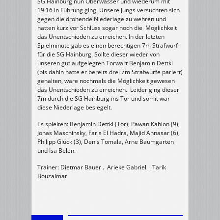
SG Hainburg nun Oberwasser und wiederum mit
19:16 in Führung ging. Unsere Jungs versuchten sich
gegen die drohende Niederlage zu wehren und
hatten kurz vor Schluss sogar noch die Möglichkeit
das Unentschieden zu erreichen. In der letzten
Spielminute gab es einen berechtigen 7m Strafwurf
für die SG Hainburg. Sollte dieser wieder von
unseren gut aufgelegten Torwart Benjamin Dettki
(bis dahin hatte er bereits drei 7m Strafwürfe pariert)
gehalten, wäre nochmals die Möglichkeit gewesen
das Unentschieden zu erreichen. Leider ging dieser
7m durch die SG Hainburg ins Tor und somit war
diese Niederlage besiegelt.
Es spielten: Benjamin Dettki (Tor), Pawan Kahlon (9),
Jonas Maschinsky, Faris El Hadra, Majid Annasar (6),
Philipp Glück (3), Denis Tomala, Arne Baumgarten
und Isa Belen.
Trainer: Dietmar Bauer . Arieke Gabriel . Tarik
Bouzalmat