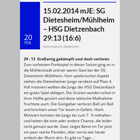
15.02.2014 mJE: SG
Dietesheim/Mühlheim
– HSG Dietzenbach
20
29:13 (16:6)
FEB.
für
Kommentare deaktiviert
15.02.2014
mJE:
SG
29 : 13 Großartig gekämpft und doch verloren
Dietesheim/Mühlheim
–
Zum vorletzten Punktspiel in dieser Saison ging es in
HSG
Dietzenbach
die Mühlenstadt und wir waren Gast bei der SG
29:13
(16:6)
Dietesheim-Mühlheim. Vom spielerischen Aspekt
stehen die Dietesheimer Jungs verdient auf Platz 4.
Voll motiviert wollten die Jungs der HSG Dietzenbach
ein gutes Spiel ablegen. Die Grünen wurden schon in
ihrer Hälfte gestört und diese taktische Maßnahme
fruchtete auch. Die Gastgeber verloren Ball um Ball
und brachten unser Tor kaum in Gefahr. Hoch
Motiviert konnten die Jungs bis zum 7 : 6 mithalten
und hatten die eine oder andere Chance, die leider
nicht genutzt wurde. Zwar zeigte Benni im Tor jetzt
ein paar starke Paraden, aber vorne war heute
einfach der Wurm drin. Es gibt so Tage …