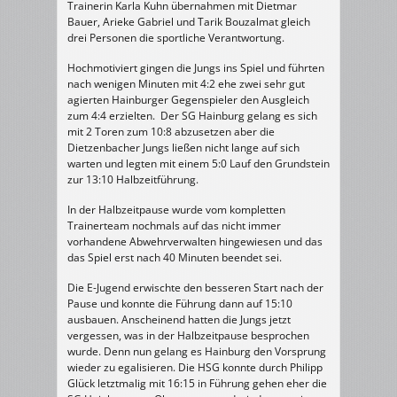
Trainerin Karla Kuhn übernahmen mit Dietmar
Bauer, Arieke Gabriel und Tarik Bouzalmat gleich
drei Personen die sportliche Verantwortung.
Hochmotiviert gingen die Jungs ins Spiel und führten
nach wenigen Minuten mit 4:2 ehe zwei sehr gut
agierten Hainburger Gegenspieler den Ausgleich
zum 4:4 erzielten. Der SG Hainburg gelang es sich
mit 2 Toren zum 10:8 abzusetzen aber die
Dietzenbacher Jungs ließen nicht lange auf sich
warten und legten mit einem 5:0 Lauf den Grundstein
zur 13:10 Halbzeitführung.
In der Halbzeitpause wurde vom kompletten
Trainerteam nochmals auf das nicht immer
vorhandene Abwehrverwalten hingewiesen und das
das Spiel erst nach 40 Minuten beendet sei.
Die E-Jugend erwischte den besseren Start nach der
Pause und konnte die Führung dann auf 15:10
ausbauen. Anscheinend hatten die Jungs jetzt
vergessen, was in der Halbzeitpause besprochen
wurde. Denn nun gelang es Hainburg den Vorsprung
wieder zu egalisieren. Die HSG konnte durch Philipp
Glück letztmalig mit 16:15 in Führung gehen eher die