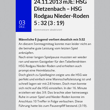
24.11.2013 mJE: HSG
Dietzenbach – HSG
Rodgau Nieder-Roden
03
5 : 32 (3 : 19)
DEZ.
für
Kommentare deaktiviert
24.11.2013
mJE:
HSG
Männliche E-Jugend verliert deutlich mit 5:32
Dietzenbach
–
An diesem Sonntagmittag konnte man leider nicht an
HSG
Rodgau
die beinahe gute Leistung vom letzten Spiel
Nieder-
Roden
anknüpfen.
5
:
Nach einer langen Spielpause mussten wir wieder
32
ran und waren Gastgeber für den Tabellendritten
(3
:
HSG Rodgau Nieder-Roden und erhielten auch
19)
prompt eine Heimklatsche.
Doch gleich zu Spielbeginn zeigte uns die HSG wie
perfekt und einfach eine Mannschaftsleistung ist und
schnell lagen wir mit 2:8 hinten. Doch man konnte
sich nicht auf die HSG einstellen. In der 16. Minute
erzielten wir das 3:9. Das brachte aber keineswegs
Ruhe in unser Spiel und Nieder-Roden konnte im
Anschluss 10 Treffer in Folge verbuchen. Diese
Führung hatte bis zum Pausenpfiff bestand. (3:19).