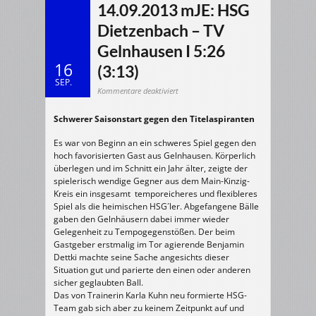
14.09.2013 mJE: HSG
Dietzenbach – TV
Gelnhausen I 5:26
16
(3:13)
SEP.
für
Kommentare deaktiviert
14.09.2013
mJE:
HSG
Schwerer Saisonstart gegen den Titelaspiranten
Dietzenbach
–
TV
Gelnhausen
Es war von Beginn an ein schweres Spiel gegen den
I
5:26
hoch favorisierten Gast aus Gelnhausen. Körperlich
(3:13)
überlegen und im Schnitt ein Jahr älter, zeigte der
spielerisch wendige Gegner aus dem Main-Kinzig-
Kreis ein insgesamt temporeicheres und flexibleres
Spiel als die heimischen HSG´ler. Abgefangene Bälle
gaben den Gelnhäusern dabei immer wieder
Gelegenheit zu Tempogegenstößen. Der beim
Gastgeber erstmalig im Tor agierende Benjamin
Dettki machte seine Sache angesichts dieser
Situation gut und parierte den einen oder anderen
sicher geglaubten Ball.
Das von Trainerin Karla Kuhn neu formierte HSG-
Team gab sich aber zu keinem Zeitpunkt auf und