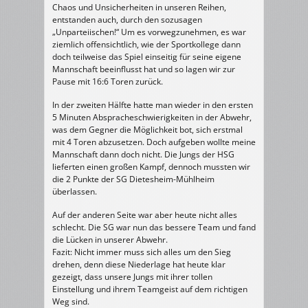
Chaos und Unsicherheiten in unseren Reihen,
entstanden auch, durch den sozusagen
„Unparteiischen!“ Um es vorwegzunehmen, es war
ziemlich offensichtlich, wie der Sportkollege dann
doch teilweise das Spiel einseitig für seine eigene
Mannschaft beeinflusst hat und so lagen wir zur
Pause mit 16:6 Toren zurück.
In der zweiten Hälfte hatte man wieder in den ersten
5 Minuten Abspracheschwierigkeiten in der Abwehr,
was dem Gegner die Möglichkeit bot, sich erstmal
mit 4 Toren abzusetzen. Doch aufgeben wollte meine
Mannschaft dann doch nicht. Die Jungs der HSG
lieferten einen großen Kampf, dennoch mussten wir
die 2 Punkte der SG Dietesheim-Mühlheim
überlassen.
Auf der anderen Seite war aber heute nicht alles
schlecht. Die SG war nun das bessere Team und fand
die Lücken in unserer Abwehr.
Fazit: Nicht immer muss sich alles um den Sieg
drehen, denn diese Niederlage hat heute klar
gezeigt, dass unsere Jungs mit ihrer tollen
Einstellung und ihrem Teamgeist auf dem richtigen
Weg sind.