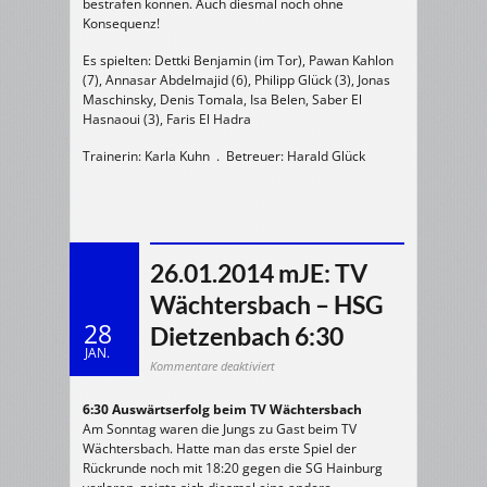
bestrafen können. Auch diesmal noch ohne
Konsequenz!
Es spielten: Dettki Benjamin (im Tor), Pawan Kahlon
(7), Annasar Abdelmajid (6), Philipp Glück (3), Jonas
Maschinsky, Denis Tomala, Isa Belen, Saber El
Hasnaoui (3), Faris El Hadra
Trainerin: Karla Kuhn . Betreuer: Harald Glück
26.01.2014 mJE: TV
Wächtersbach – HSG
28
Dietzenbach 6:30
JAN.
für
Kommentare deaktiviert
26.01.2014
mJE:
TV
6:30 Auswärtserfolg beim TV Wächtersbach
Wächtersbach
–
Am Sonntag waren die Jungs zu Gast beim TV
HSG
Dietzenbach
Wächtersbach. Hatte man das erste Spiel der
6:30
Rückrunde noch mit 18:20 gegen die SG Hainburg