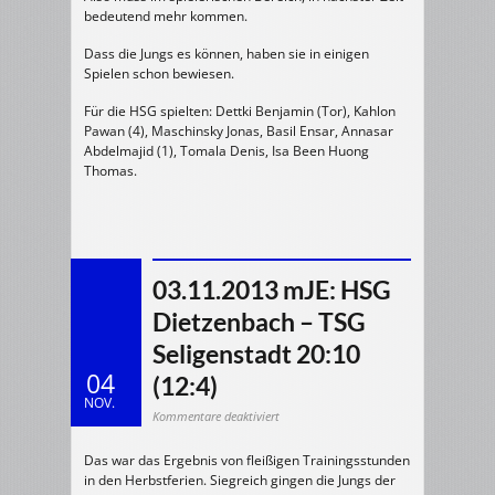
bedeutend mehr kommen.
Dass die Jungs es können, haben sie in einigen
Spielen schon bewiesen.
Für die HSG spielten: Dettki Benjamin (Tor), Kahlon
Pawan (4), Maschinsky Jonas, Basil Ensar, Annasar
Abdelmajid (1), Tomala Denis, Isa Been Huong
Thomas.
03.11.2013 mJE: HSG
Dietzenbach – TSG
Seligenstadt 20:10
04
(12:4)
NOV.
für
Kommentare deaktiviert
03.11.2013
mJE:
HSG
Das war das Ergebnis von fleißigen Trainingsstunden
Dietzenbach
–
in den Herbstferien. Siegreich gingen die Jungs der
TSG
Seligenstadt