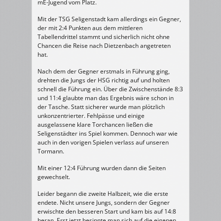
mE-Jugend vom Platz.
20:10
(12:4)
Mit der TSG Seligenstadt kam allerdings ein Gegner,
der mit 2:4 Punkten aus dem mittleren
Tabellendrittel stammt und sicherlich nicht ohne
Chancen die Reise nach Dietzenbach angetreten
hat.
Nach dem der Gegner erstmals in Führung ging,
drehten die Jungs der HSG richtig auf und holten
schnell die Führung ein. Über die Zwischenstände 8:3
und 11:4 glaubte man das Ergebnis wäre schon in
der Tasche. Statt sicherer wurde man plötzlich
unkonzentrierter. Fehlpässe und einige
ausgelassene klare Torchancen ließen die
Seligenstädter ins Spiel kommen. Dennoch war wie
auch in den vorigen Spielen verlass auf unseren
Tormann.
Mit einer 12:4 Führung wurden dann die Seiten
gewechselt.
Leider begann die zweite Halbzeit, wie die erste
endete. Nicht unsere Jungs, sondern der Gegner
erwischte den besseren Start und kam bis auf 14:8
heran. Erst jetzt besinnte man sich auf die eigenen