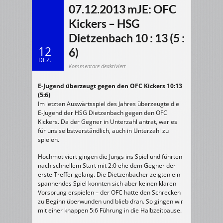
07.12.2013 mJE: OFC
Kickers – HSG
Dietzenbach 10 : 13 (5 :
12
6)
DEZ.
für
Kommentare deaktiviert
07.12.2013
mJE:
OFC
E-Jugend überzeugt gegen den OFC Kickers 10:13
Kickers
–
(5:6)
HSG
Dietzenbach
Im letzten Auswärtsspiel des Jahres überzeugte die
10
:
E-Jugend der HSG Dietzenbach gegen den OFC
13
(5
Kickers. Da der Gegner in Unterzahl antrat, war es
:
für uns selbstverständlich, auch in Unterzahl zu
6)
spielen.
Hochmotiviert gingen die Jungs ins Spiel und führten
nach schnellem Start mit 2:0 ehe dem Gegner der
erste Treffer gelang. Die Dietzenbacher zeigten ein
spannendes Spiel konnten sich aber keinen klaren
Vorsprung erspielen – der OFC hatte den Schrecken
zu Beginn überwunden und blieb dran. So gingen wir
mit einer knappen 5:6 Führung in die Halbzeitpause.