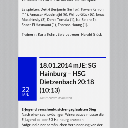
Es spielten: Dettki Benjamin (im Tor), Pawan Kahlon
(11), Annasar Abdelmajid (6), Philipp Glück (6), Jonas
Maschinsky (3), Denis Tomala (1), Isa Belen (1),
Saber El Hasnaoui (1), Thomas Houng (1).
Trainerin: Karla Kuhn . Spielbetreuer: Harald Glück
18.01.2014 mJE: SG
Hainburg – HSG
Dietzenbach 20:18
22
(10:13)
JAN.
für
Kommentare deaktiviert
18.01.2014
mJE:
SG
E-Jugend verschenkt sicher geglaubten Sieg
Hainburg
–
Nach einer sechswöchigen Winterpause musste die
HSG
Dietzenbach
E-Jugend bei der SG Hainburg antreten.
20:18
(10:13)
Aufgrund einer persönlichen Verhinderung von der