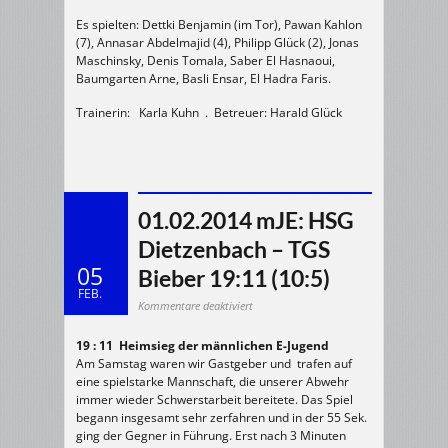
Es spielten: Dettki Benjamin (im Tor), Pawan Kahlon
(7), Annasar Abdelmajid (4), Philipp Glück (2), Jonas
Maschinsky, Denis Tomala, Saber El Hasnaoui,
Baumgarten Arne, Basli Ensar, El Hadra Faris.
Trainerin: Karla Kuhn . Betreuer: Harald Glück
01.02.2014 mJE: HSG
Dietzenbach – TGS
05
Bieber 19:11 (10:5)
FEB.
für
Kommentare deaktiviert
01.02.2014
mJE:
HSG
19 : 11 Heimsieg der männlichen E-Jugend
Dietzenbach
–
Am Samstag waren wir Gastgeber und trafen auf
TGS
Bieber
eine spielstarke Mannschaft, die unserer Abwehr
19:11
(10:5)
immer wieder Schwerstarbeit bereitete. Das Spiel
begann insgesamt sehr zerfahren und in der 55 Sek.
ging der Gegner in Führung. Erst nach 3 Minuten