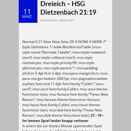
Dreieich – HSG
11
Dietzenbach 21:19
MÄRZ
für
Kommentare deaktiviert
09.03.2014
mJE:
HSG
Dreieich
–
HSG
Dietzenbach
Normal 0 21 false false false DE X-NONE X-NONE /*
21:19
Style Definitions */ table.MsoNormalTable {mso-
style-name:“Normale Tabelle“; mso-tstyle-rowband-
size:0; mso-tstyle-colband-size:0; mso-style-
noshow:yes; mso-style-priority:99; mso-style-
qformat:yes; mso-style-parent:““; mso-padding-
alt:0cm 5.4pt 0cm 5.4pt; mso-para-margin:0cm; mso-
para-margin-bottom:.0001pt; mso-pagination:widow-
orphan; font-size:11.0pt; font-family:“Calibri“,“sans-
serif“; mso-ascii-font-family:Calibri; mso-ascii-theme-
font:minor-latin; mso-fareast-font-family:“Times New
Roman“; mso-fareast-theme-font:minor-fareast;
mso-hansi-font-family:Calibri; mso-hansi-theme-
font:minor-latin; mso-bidi-font-family:“Times New
Roman“; mso-bidi-theme-font:minor-bidi;}
21 : 19 –
Im letzten Spiel leider knapp verloren
In einem bis zur letzten Minute spannenden Spiel