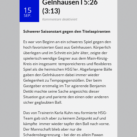
Gelnhausen I 5:26
15
(3:13)
SEP.
für
Kommentare deaktiviert
14.09.2013
mJE:
HSG
Schwerer Saisonstart gegen den Titelaspiranten
Dietzenbach
–
TV
Gelnhausen
Es war von Beginn an ein schweres Spiel gegen den
I
5:26
hoch favorisierten Gast aus Gelnhausen. Körperlich
(3:13)
überlegen und im Schnitt ein Jahr älter, zeigte der
spielerisch wendige Gegner aus dem Main-Kinzig-
Kreis ein insgesamt temporeicheres und flexibleres
Spiel als die heimischen HSG´ler. Abgefangene Bälle
gaben den Gelnhäusern dabei immer wieder
Gelegenheit zu Tempogegenstößen. Der beim
Gastgeber erstmalig im Tor agierende Benjamin
Dettki machte seine Sache angesichts dieser
Situation gut und parierte den einen oder anderen
sicher geglaubten Ball.
Das von Trainerin Karla Kuhn neu formierte HSG-
Team gab sich aber zu keinem Zeitpunkt auf und
kämpfte immer wieder tapfer den Ball nach vorne.
Der Mannschaft blieb aber nur die
Schadensbegrenzung – bei der es allein Pawan