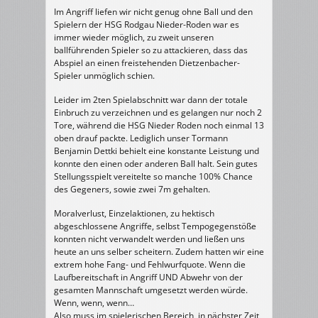
Im Angriff liefen wir nicht genug ohne Ball und den
Spielern der HSG Rodgau Nieder-Roden war es
immer wieder möglich, zu zweit unseren
ballführenden Spieler so zu attackieren, dass das
Abspiel an einen freistehenden Dietzenbacher-
Spieler unmöglich schien.
Leider im 2ten Spielabschnitt war dann der totale
Einbruch zu verzeichnen und es gelangen nur noch 2
Tore, während die HSG Nieder Roden noch einmal 13
oben drauf packte. Lediglich unser Tormann
Benjamin Dettki behielt eine konstante Leistung und
konnte den einen oder anderen Ball halt. Sein gutes
Stellungsspielt vereitelte so manche 100% Chance
des Gegeners, sowie zwei 7m gehalten.
Moralverlust, Einzelaktionen, zu hektisch
abgeschlossene Angriffe, selbst Tempogegenstöße
konnten nicht verwandelt werden und ließen uns
heute an uns selber scheitern. Zudem hatten wir eine
extrem hohe Fang- und Fehlwurfquote. Wenn die
Laufbereitschaft in Angriff UND Abwehr von der
gesamten Mannschaft umgesetzt werden würde.
Wenn, wenn, wenn…
Also muss im spielerischen Bereich, in nächster Zeit