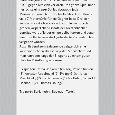
haben die Jungs der HSG Dietzenbach knapp mit
21:19 gegen Dreieich verloren. Das ganze Spiel über
herrschte ein reger Schlagabtausch, jede
Mannschaft machte abwechselnd ihre Tore. Durch
viele 7-Meterwürfe für die Gegner hatte Dreieich
zum Schluss die Nase vorn. Das Spiel war durch
großen körperlichen Einsatz der Dietzenbacher
geprägt, worauf leider einige gelbe Karten und sogar
eine rote Karte vom stark geforderten Schiedsrichter
vergeben wurden.
Abschließend zum Saisonende zeigte sich eine
kontinuierliche Verbesserung der Mannschaft und
man kann den Jungs der E-Jugend zu einem guten
Platz im Mittelfeld gratulieren.
Es spielten: Dettki Benjamin (im Tor), Pawan Kahlon
(8), Annasar Abdelmajid (6), Philipp Glück, Jonas
Maschinsky (2), Denis Tomala (1), Isa Belen, Saber El
Hasnaoui (2), Thomas Houng.
Trainerin: Karla Kuhn . Betreuer: Tarek