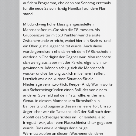
auf dem Programm, ehe dann am Sonntag erstmals
für die neue Saison richtig Handball auf dem Plan
stand.
Mit durchweg höherklassig angesiedelten
Mannschaften mußte sich die TG messen. Als
Gruppenzweiter mit 5:3 Punkten war die erste
Zwischenrunde erreicht, wobei hier ein Bezirks- und
ein Oberligist ausgeschaltet wurde. Auch diese
wurde gemeistert ehe dann mit dem TV Richtshofen
wieder ein Oberligist der Gegner war. Man rechnete
sich wenig aus, aber mit der Parole, eigentlich nur
gewinnen zu können schlug sich die Mannschaft
wacker und verlor unglücklich mit einem Treffer.
Letztlich war eine kuriose Situation für die
Niederlage verantwortlich. Keeper Andy Wurm wollte
aus Sicherheitsgründen einen Ball, der von einem
anderen Spielfeld auf den Platz rollte, entfernen.
Genau in diesem Moment kam Richtshofen in
Ballbesitz und bugsierte diesen ins leere Tor. Um so
ärgerlicher war die Tatsache, daß der Ball nach dem
Abpfiff des Schiedsgerichtes im Tor landete, also
irregulär war, aber vom Platzschiedsrichter gegeben
wurde. Dies war allerdings der einzige
Wermutstropfen an diesem Wochenende, denn