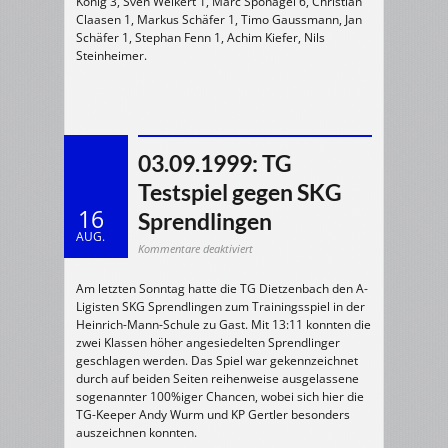
König 3, Sven Weikert 1, Marc Sponagel 6, Christian
Claasen 1, Markus Schäfer 1, Timo Gaussmann, Jan
Schäfer 1, Stephan Fenn 1, Achim Kiefer, Nils
Steinheimer.
03.09.1999: TG
Testspiel gegen SKG
16
Sprendlingen
AUG.
für
Kommentare deaktiviert
03.09.1999:
TG
Testspiel
Am letzten Sonntag hatte die TG Dietzenbach den A-
gegen
SKG
Ligisten SKG Sprendlingen zum Trainingsspiel in der
Sprendlingen
Heinrich-Mann-Schule zu Gast. Mit 13:11 konnten die
zwei Klassen höher angesiedelten Sprendlinger
geschlagen werden. Das Spiel war gekennzeichnet
durch auf beiden Seiten reihenweise ausgelassene
sogenannter 100%iger Chancen, wobei sich hier die
TG-Keeper Andy Wurm und KP Gertler besonders
auszeichnen konnten.