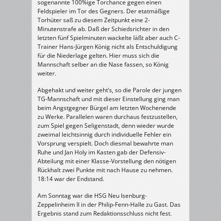
sogenannte 100%ige Torchance gegen einen
Feldspieler im Tor des Gegners. Der etatmäßige
Torhüter saß zu diesem Zeitpunkt eine 2-
Minutenstrafe ab. Daß der Schiedsrichter in den
letzten fünf Spielminuten wackelte läßt aber auch C-
Trainer Hans-Jürgen König nicht als Entschuldigung
für die Niederlage gelten. Hier muss sich die
Mannschaft selber an die Nase fassen, so König
weiter.
Abgehakt und weiter geht’s, so die Parole der jungen
TG-Mannschaft und mit dieser Einstellung ging man
beim Angstgegner Bürgel am letzten Wochenende
zu Werke. Parallelen waren durchaus festzustellen,
zum Spiel gegen Seligenstadt, denn wieder wurde
zweimal leichtsinnig durch individuelle Fehler ein
Vorsprung verspielt. Doch diesmal bewahrte man
Ruhe und Jan Holy im Kasten gab der Defensiv-
Abteilung mit einer Klasse-Vorstellung den nötigen
Rückhalt zwei Punkte mit nach Hause zu nehmen.
18:14 war der Endstand.
Am Sonntag war die HSG Neu Isenburg-
Zeppelinheim II in der Philip-Fenn-Halle zu Gast. Das
Ergebnis stand zum Redaktionsschluss nicht fest.