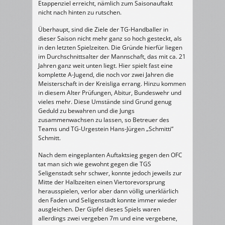
Etappenziel erreicht, nämlich zum Saisonauftakt
nicht nach hinten zu rutschen.
Überhaupt, sind die Ziele der TG-Handballer in
dieser Saison nicht mehr ganz so hoch gesteckt, als
in den letzten Spielzeiten. Die Gründe hierfür liegen
im Durchschnittsalter der Mannschaft, das mit ca. 21
Jahren ganz weit unten liegt. Hier spielt fast eine
komplette A-Jugend, die noch vor zwei Jahren die
Meisterschaft in der Kreisliga errang. Hinzu kommen
in diesem Alter Prüfungen, Abitur, Bundeswehr und
vieles mehr. Diese Umstände sind Grund genug
Geduld zu bewahren und die Jungs
zusammenwachsen zu lassen, so Betreuer des
Teams und TG-Urgestein Hans-Jürgen „Schmitti“
Schmitt.
Nach dem eingeplanten Auftaktsieg gegen den OFC
tat man sich wie gewohnt gegen die TGS
Seligenstadt sehr schwer, konnte jedoch jeweils zur
Mitte der Halbzeiten einen Viertorevorsprung
herausspielen, verlor aber dann völlig unerklärlich
den Faden und Seligenstadt konnte immer wieder
ausgleichen. Der Gipfel dieses Spiels waren
allerdings zwei vergeben 7m und eine vergebene,