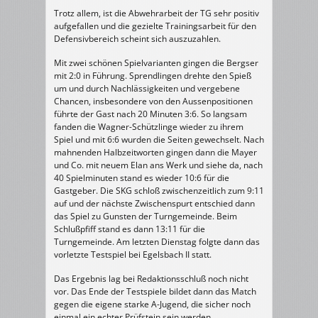
Trotz allem, ist die Abwehrarbeit der TG sehr positiv
aufgefallen und die gezielte Trainingsarbeit für den
Defensivbereich scheint sich auszuzahlen.
Mit zwei schönen Spielvarianten gingen die Bergser
mit 2:0 in Führung. Sprendlingen drehte den Spieß
um und durch Nachlässigkeiten und vergebene
Chancen, insbesondere von den Aussenpositionen
führte der Gast nach 20 Minuten 3:6. So langsam
fanden die Wagner-Schützlinge wieder zu ihrem
Spiel und mit 6:6 wurden die Seiten gewechselt. Nach
mahnenden Halbzeitworten gingen dann die Mayer
und Co. mit neuem Elan ans Werk und siehe da, nach
40 Spielminuten stand es wieder 10:6 für die
Gastgeber. Die SKG schloß zwischenzeitlich zum 9:11
auf und der nächste Zwischenspurt entschied dann
das Spiel zu Gunsten der Turngemeinde. Beim
Schlußpfiff stand es dann 13:11 für die
Turngemeinde. Am letzten Dienstag folgte dann das
vorletzte Testspiel bei Egelsbach II statt.
Das Ergebnis lag bei Redaktionsschluß noch nicht
vor. Das Ende der Testspiele bildet dann das Match
gegen die eigene starke A-Jugend, die sicher noch
einmal ein echter Prüfstein sein werden.