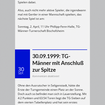
Spielen dabei.
Also, auch nicht mehr aktive Spieler, die irgendwann
mal mit Gertler in einer Mannschaft spielten, das
nächste Spiel ist am:
Sonntag, 2. April, 11 Uhr Phillipp-Fenn-Halle, TG-
Männer-Turnerschaft Bischofsheim
30.09.1999: TG-
Männer mit Anschluß
30
zur Spitze
SEP.
für
Kommentare deaktiviert
30.09.1999:
TG-
Männer
Ohne den Ausrutscher in Seligenstadt, hätte die
mit
Anschluß
Erste der Turngemeinde einen Platz an der Sonne.
zur
Spitze
Doch auch so befindet man sich in Lauerstellung. Mit
4:2 Punkten und 63:54 Toren liegt die TG-Sieben auf
dem vierten Tabellenplatz und hat sein erstes