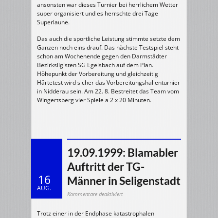
ansonsten war dieses Turnier bei herrlichem Wetter
super organisiert und es herrschte drei Tage
Superlaune.
Das auch die sportliche Leistung stimmte setzte dem
Ganzen noch eins drauf. Das nächste Testspiel steht
schon am Wochenende gegen den Darmstädter
Bezirksligisten SG Egelsbach auf dem Plan.
Höhepunkt der Vorbereitung und gleichzeitig
Härtetest wird sicher das Vorbereitungshallenturnier
in Nidderau sein. Am 22. 8. Bestreitet das Team vom
Wingertsberg vier Spiele a 2 x 20 Minuten.
19.09.1999: Blamabler
Auftritt der TG-
16
Männer in Seligenstadt
AUG.
für
Kommentare deaktiviert
19.09.1999:
Blamabler
Auftritt
Trotz einer in der Endphase katastrophalen
der
TG-