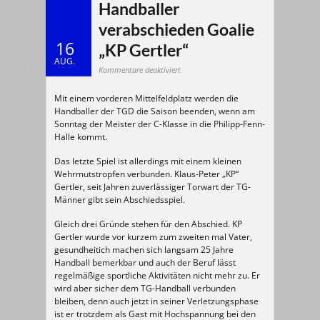
Handballer
verabschieden Goalie
16
„KP Gertler“
AUG.
für
Kommentare deaktiviert
26.03.2000:
TG-
Handballer
Mit einem vorderen Mittelfeldplatz werden die
verabschieden
Goalie
Handballer der TGD die Saison beenden, wenn am
„KP
Gertler“
Sonntag der Meister der C-Klasse in die Philipp-Fenn-
Halle kommt.
Das letzte Spiel ist allerdings mit einem kleinen
Wehrmutstropfen verbunden. Klaus-Peter „KP“
Gertler, seit Jahren zuverlässiger Torwart der TG-
Männer gibt sein Abschiedsspiel.
Gleich drei Gründe stehen für den Abschied. KP
Gertler wurde vor kurzem zum zweiten mal Vater,
gesundheitich machen sich langsam 25 Jahre
Handball bemerkbar und auch der Beruf lässt
regelmäßige sportliche Aktivitäten nicht mehr zu. Er
wird aber sicher dem TG-Handball verbunden
bleiben, denn auch jetzt in seiner Verletzungsphase
ist er trotzdem als Gast mit Hochspannung bei den