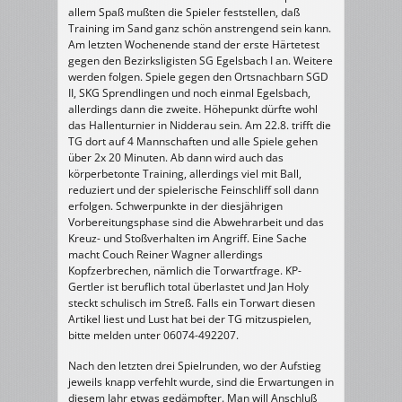
allem Spaß mußten die Spieler feststellen, daß
Training im Sand ganz schön anstrengend sein kann.
Am letzten Wochenende stand der erste Härtetest
gegen den Bezirksligisten SG Egelsbach I an. Weitere
werden folgen. Spiele gegen den Ortsnachbarn SGD
II, SKG Sprendlingen und noch einmal Egelsbach,
allerdings dann die zweite. Höhepunkt dürfte wohl
das Hallenturnier in Nidderau sein. Am 22.8. trifft die
TG dort auf 4 Mannschaften und alle Spiele gehen
über 2x 20 Minuten. Ab dann wird auch das
körperbetonte Training, allerdings viel mit Ball,
reduziert und der spielerische Feinschliff soll dann
erfolgen. Schwerpunkte in der diesjährigen
Vorbereitungsphase sind die Abwehrarbeit und das
Kreuz- und Stoßverhalten im Angriff. Eine Sache
macht Couch Reiner Wagner allerdings
Kopfzerbrechen, nämlich die Torwartfrage. KP-
Gertler ist beruflich total überlastet und Jan Holy
steckt schulisch im Streß. Falls ein Torwart diesen
Artikel liest und Lust hat bei der TG mitzuspielen,
bitte melden unter 06074-492207.
Nach den letzten drei Spielrunden, wo der Aufstieg
jeweils knapp verfehlt wurde, sind die Erwartungen in
diesem Jahr etwas gedämpfter. Man will Anschluß