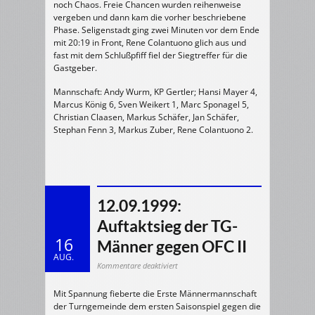
noch Chaos. Freie Chancen wurden reihenweise
vergeben und dann kam die vorher beschriebene
Phase. Seligenstadt ging zwei Minuten vor dem Ende
mit 20:19 in Front, Rene Colantuono glich aus und
fast mit dem Schlußpfiff fiel der Siegtreffer für die
Gastgeber.
Mannschaft: Andy Wurm, KP Gertler; Hansi Mayer 4,
Marcus König 6, Sven Weikert 1, Marc Sponagel 5,
Christian Claasen, Markus Schäfer, Jan Schäfer,
Stephan Fenn 3, Markus Zuber, Rene Colantuono 2.
12.09.1999:
Auftaktsieg der TG-
16
Männer gegen OFC II
AUG.
für
Kommentare deaktiviert
12.09.1999:
Auftaktsieg
der
Mit Spannung fieberte die Erste Männermannschaft
TG-
Männer
der Turngemeinde dem ersten Saisonspiel gegen die
gegen
OFC