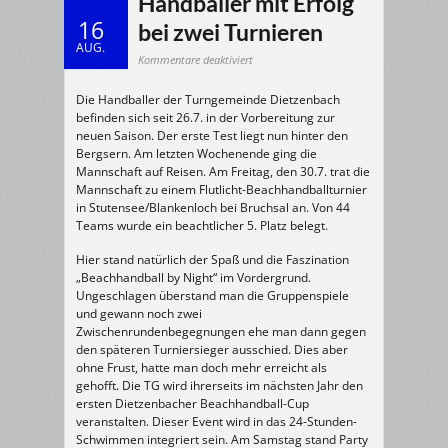
Handballer mit Erfolg
16
bei zwei Turnieren
AUG.
für
Kommentare deaktiviert
19.09.1999:
TG-
Handballer
Die Handballer der Turngemeinde Dietzenbach
mit
Erfolg
befinden sich seit 26.7. in der Vorbereitung zur
bei
zwei
neuen Saison. Der erste Test liegt nun hinter den
Turnieren
Bergsern. Am letzten Wochenende ging die
Mannschaft auf Reisen. Am Freitag, den 30.7. trat die
Mannschaft zu einem Flutlicht-Beachhandballturnier
in Stutensee/Blankenloch bei Bruchsal an. Von 44
Teams wurde ein beachtlicher 5. Platz belegt.
Hier stand natürlich der Spaß und die Faszination
„Beachhandball by Night“ im Vordergrund.
Ungeschlagen überstand man die Gruppenspiele
und gewann noch zwei
Zwischenrundenbegegnungen ehe man dann gegen
den späteren Turniersieger ausschied. Dies aber
ohne Frust, hatte man doch mehr erreicht als
gehofft. Die TG wird ihrerseits im nächsten Jahr den
ersten Dietzenbacher Beachhandball-Cup
veranstalten. Dieser Event wird in das 24-Stunden-
Schwimmen integriert sein. Am Samstag stand Party