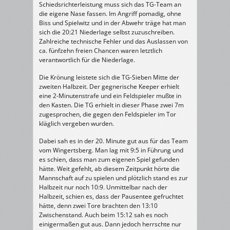
Schiedsrichterleistung muss sich das TG-Team an
Männer
in
die eigene Nase fassen. Im Angriff pomadig, ohne
Seligenstadt
Biss und Spielwitz und in der Abwehr träge hat man
sich die 20:21 Niederlage selbst zuzuschreiben.
Zahlreiche technische Fehler und das Auslassen von
ca. fünfzehn freien Chancen waren letztlich
verantwortlich für die Niederlage.
Die Krönung leistete sich die TG-Sieben Mitte der
zweiten Halbzeit. Der gegnerische Keeper erhielt
eine 2-Minutenstrafe und ein Feldspieler mußte in
den Kasten. Die TG erhielt in dieser Phase zwei 7m
zugesprochen, die gegen den Feldspieler im Tor
kläglich vergeben wurden.
Dabei sah es in der 20. Minute gut aus für das Team
vom Wingertsberg. Man lag mit 9:5 in Führung und
es schien, dass man zum eigenen Spiel gefunden
hätte. Weit gefehlt, ab diesem Zeitpunkt hörte die
Mannschaft auf zu spielen und plötzlich stand es zur
Halbzeit nur noch 10:9. Unmittelbar nach der
Halbzeit, schien es, dass der Pausentee gefruchtet
hätte, denn zwei Tore brachten den 13:10
Zwischenstand. Auch beim 15:12 sah es noch
einigermaßen gut aus. Dann jedoch herrschte nur