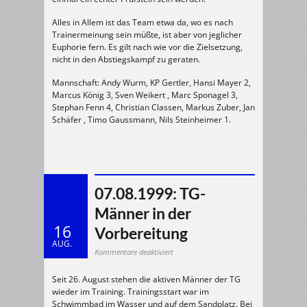
Alles in Allem ist das Team etwa da, wo es nach
Trainermeinung sein müßte, ist aber von jeglicher
Euphorie fern. Es gilt nach wie vor die Zielsetzung,
nicht in den Abstiegskampf zu geraten.
Mannschaft: Andy Wurm, KP Gertler, Hansi Mayer 2,
Marcus König 3, Sven Weikert , Marc Sponagel 3,
Stephan Fenn 4, Christian Classen, Markus Zuber, Jan
Schäfer , Timo Gaussmann, Nils Steinheimer 1.
07.08.1999: TG-
Männer in der
16
Vorbereitung
AUG.
für
Kommentare deaktiviert
07.08.1999:
TG-
Männer
Seit 26. August stehen die aktiven Männer der TG
in
der
wieder im Training. Trainingsstart war im
Vorbereitung
Schwimmbad im Wasser und auf dem Sandplatz. Bei