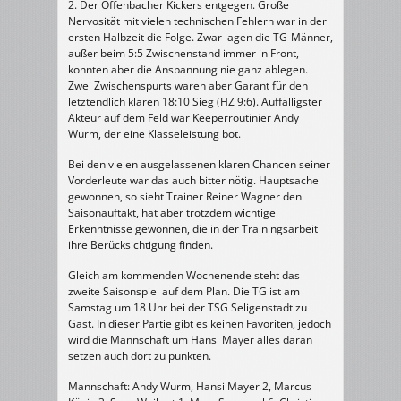
2. Der Offenbacher Kickers entgegen. Große
II
Nervosität mit vielen technischen Fehlern war in der
ersten Halbzeit die Folge. Zwar lagen die TG-Männer,
außer beim 5:5 Zwischenstand immer in Front,
konnten aber die Anspannung nie ganz ablegen.
Zwei Zwischenspurts waren aber Garant für den
letztendlich klaren 18:10 Sieg (HZ 9:6). Auffälligster
Akteur auf dem Feld war Keeperroutinier Andy
Wurm, der eine Klasseleistung bot.
Bei den vielen ausgelassenen klaren Chancen seiner
Vorderleute war das auch bitter nötig. Hauptsache
gewonnen, so sieht Trainer Reiner Wagner den
Saisonauftakt, hat aber trotzdem wichtige
Erkenntnisse gewonnen, die in der Trainingsarbeit
ihre Berücksichtigung finden.
Gleich am kommenden Wochenende steht das
zweite Saisonspiel auf dem Plan. Die TG ist am
Samstag um 18 Uhr bei der TSG Seligenstadt zu
Gast. In dieser Partie gibt es keinen Favoriten, jedoch
wird die Mannschaft um Hansi Mayer alles daran
setzen auch dort zu punkten.
Mannschaft: Andy Wurm, Hansi Mayer 2, Marcus